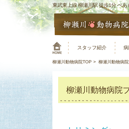
東武東上線 柳瀬川駅 徒歩1分 ぺあも
スタッフ紹介
病
柳瀬川動物病院TOP
柳瀬川動物病院
柳瀬川動物病院