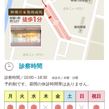
診察時間
診察時間／10:00～18:30
休診日／木曜・日曜
予約制です。昼間の休診時間帯はありません。
月
火
水
木
金
土
日
祝日