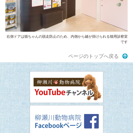
右側ドアは猫ちゃんの脱走防止のため、内側から鍵が掛けられる猫用診察室
です
ページのトップへ戻る