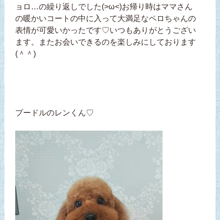
ョロ…の繰り返しでした(>ω<)お帰り時はママさん
の暖かいコートの中に入って大満足なペロちゃんの
表情が可愛いかったです♡いつもありがとうござい
ます。またお会いできるのを楽しみにしております
(＾＾)
プードルのレンくん♡