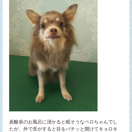
炭酸泉のお風呂に浸かると眠そうなペロちゃんでし
たが、外で音がすると目をパチッと開けてキョロキ