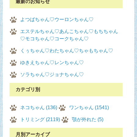
最新のお知らせ
よつばちゃん♡ウーロンちゃん♡
エステルちゃん♡あんこちゃん♡もちちゃん
♡モコちゃん♡コークちゃん♡
くぅちゃん♡わたちゃん♡ちゃもちゃん♡
ゆきえちゃん♡レンちゃん♡
ソラちゃん♡ジョナちゃん♡
カテゴリ別
ネコちゃん (136)
ワンちゃん (1541)
トリミング (2119)
顎が外れた (5)
月別アーカイブ