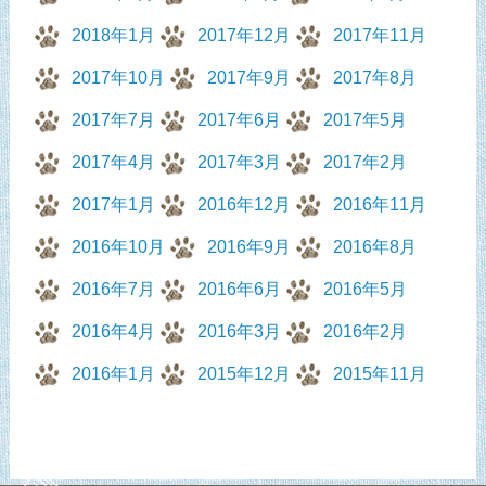
2018年1月
2017年12月
2017年11月
2017年10月
2017年9月
2017年8月
2017年7月
2017年6月
2017年5月
2017年4月
2017年3月
2017年2月
2017年1月
2016年12月
2016年11月
2016年10月
2016年9月
2016年8月
2016年7月
2016年6月
2016年5月
2016年4月
2016年3月
2016年2月
2016年1月
2015年12月
2015年11月