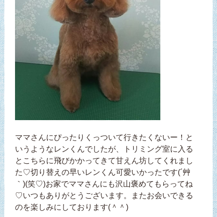
ママさんにぴったりくっついて行きたくないー！と
いうようなレンくんでしたが、トリミング室に入る
とこちらに飛びかかってきて甘えん坊してくれまし
た♡切り替えの早いレンくん可愛いかったです(´艸
｀)(笑♡)お家でママさんにも沢山褒めてもらってね
♡いつもありがとうございます。またお会いできる
のを楽しみにしております(＾＾)