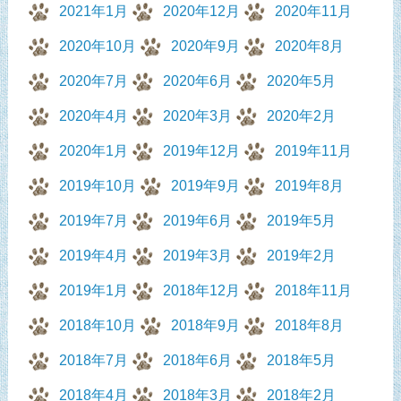
2021年1月
2020年12月
2020年11月
2020年10月
2020年9月
2020年8月
2020年7月
2020年6月
2020年5月
2020年4月
2020年3月
2020年2月
2020年1月
2019年12月
2019年11月
2019年10月
2019年9月
2019年8月
2019年7月
2019年6月
2019年5月
2019年4月
2019年3月
2019年2月
2019年1月
2018年12月
2018年11月
2018年10月
2018年9月
2018年8月
2018年7月
2018年6月
2018年5月
2018年4月
2018年3月
2018年2月