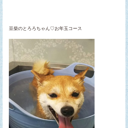
豆柴のとろろちゃん♡お年玉コース