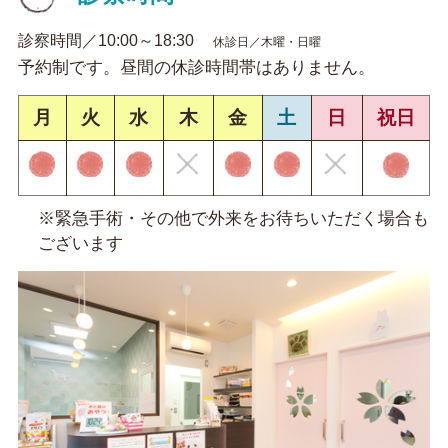
診察時間／10:00～18:30
休診日／木曜・日曜
予約制です。昼間の休診時間帯はありません。
月
火
水
木
金
土
日
祝日
※緊急手術・その他で外来をお待ちいただく場合も
ございます