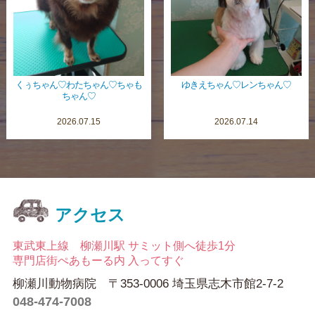
くぅちゃん♡わたちゃん♡ちゃも
ゆきえちゃん♡レンちゃん♡
ちゃん♡
2026.07.15
2026.07.14
アクセス
東武東上線 柳瀬川駅 サミット側へ徒歩1分
専門店街ぺあもーる内 入ってすぐ
柳瀬川動物病院 〒353-0006 埼玉県志木市館2-7-2
048-474-7008