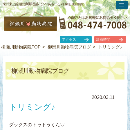
東武東上線 柳瀬川駅 徒歩1分 ぺあもーる内 -
柳瀬川動物病院
アクセス
診察時間
柳瀬川動物病院TOP
柳瀬川動物病院ブログ
トリミング♪
柳瀬川動物病院ブログ
2020.03.11
トリミング♪
ダックスのトゥトゥくん♡