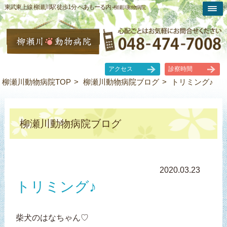
東武東上線 柳瀬川駅 徒歩1分 ぺあもーる内 -
柳瀬川動物病院
アクセス
診察時間
柳瀬川動物病院TOP
柳瀬川動物病院ブログ
トリミング♪
柳瀬川動物病院ブログ
2020.03.23
トリミング♪
柴犬のはなちゃん♡