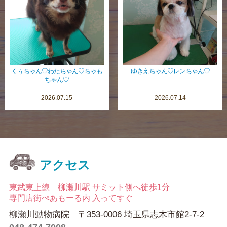
くぅちゃん♡わたちゃん♡ちゃも
ゆきえちゃん♡レンちゃん♡
ちゃん♡
2026.07.15
2026.07.14
アクセス
東武東上線 柳瀬川駅 サミット側へ徒歩1分
専門店街ぺあもーる内 入ってすぐ
柳瀬川動物病院 〒353-0006 埼玉県志木市館2-7-2