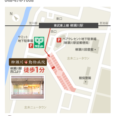
048-474-7008