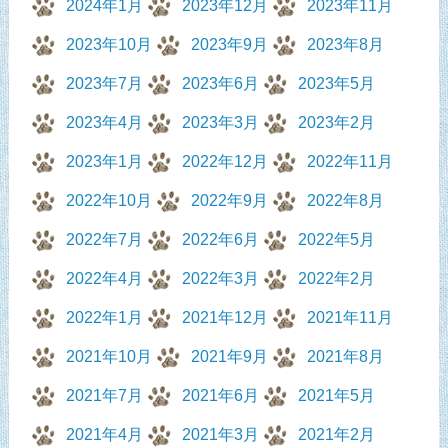
2024年1月
2023年12月
2023年11月
2023年10月
2023年9月
2023年8月
2023年7月
2023年6月
2023年5月
2023年4月
2023年3月
2023年2月
2023年1月
2022年12月
2022年11月
2022年10月
2022年9月
2022年8月
2022年7月
2022年6月
2022年5月
2022年4月
2022年3月
2022年2月
2022年1月
2021年12月
2021年11月
2021年10月
2021年9月
2021年8月
2021年7月
2021年6月
2021年5月
2021年4月
2021年3月
2021年2月