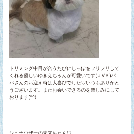
トリミング中目が合うたびにしっぽをフリフリして
くれる優しいゆきえちゃんが可愛いです(〃∀〃)パ
パさんのお迎え時は大喜びでした♡いつもありがと
うございます。またお会いできるのを楽しみにして
おります(^^)
シュナウザーの未来ちゃん♡