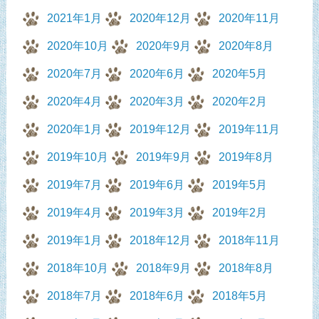
2021年1月
2020年12月
2020年11月
2020年10月
2020年9月
2020年8月
2020年7月
2020年6月
2020年5月
2020年4月
2020年3月
2020年2月
2020年1月
2019年12月
2019年11月
2019年10月
2019年9月
2019年8月
2019年7月
2019年6月
2019年5月
2019年4月
2019年3月
2019年2月
2019年1月
2018年12月
2018年11月
2018年10月
2018年9月
2018年8月
2018年7月
2018年6月
2018年5月