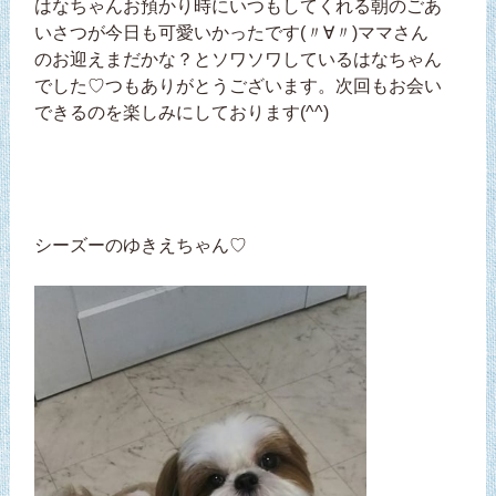
はなちゃんお預かり時にいつもしてくれる朝のごあ
いさつが今日も可愛いかったです(〃∀〃)ママさん
のお迎えまだかな？とソワソワしているはなちゃん
でした♡つもありがとうございます。次回もお会い
できるのを楽しみにしております(^^)
シーズーのゆきえちゃん♡