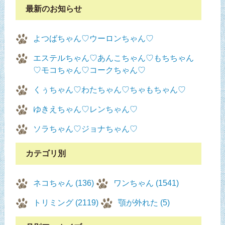
最新のお知らせ
よつばちゃん♡ウーロンちゃん♡
エステルちゃん♡あんこちゃん♡もちちゃん
♡モコちゃん♡コークちゃん♡
くぅちゃん♡わたちゃん♡ちゃもちゃん♡
ゆきえちゃん♡レンちゃん♡
ソラちゃん♡ジョナちゃん♡
カテゴリ別
ネコちゃん (136)
ワンちゃん (1541)
トリミング (2119)
顎が外れた (5)