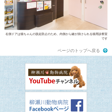
右側ドアは猫ちゃんの脱走防止のため、内側から鍵が掛けられる猫用診察室
です
ページのトップへ戻る