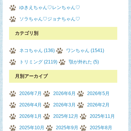
ゆきえちゃん♡レンちゃん♡
ソラちゃん♡ジョナちゃん♡
カテゴリ別
ネコちゃん (136)
ワンちゃん (1541)
トリミング (2119)
顎が外れた (5)
月別アーカイブ
2026年7月
2026年6月
2026年5月
2026年4月
2026年3月
2026年2月
2026年1月
2025年12月
2025年11月
2025年10月
2025年9月
2025年8月