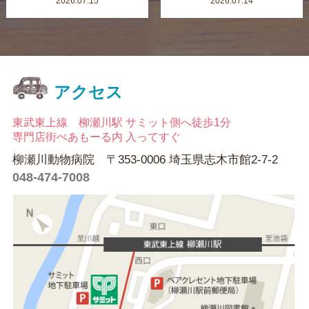
2026.07.15
2026.07.14
アクセス
東武東上線 柳瀬川駅 サミット側へ徒歩1分
専門店街ぺあもーる内 入ってすぐ
柳瀬川動物病院 〒353-0006 埼玉県志木市館2-7-2
048-474-7008