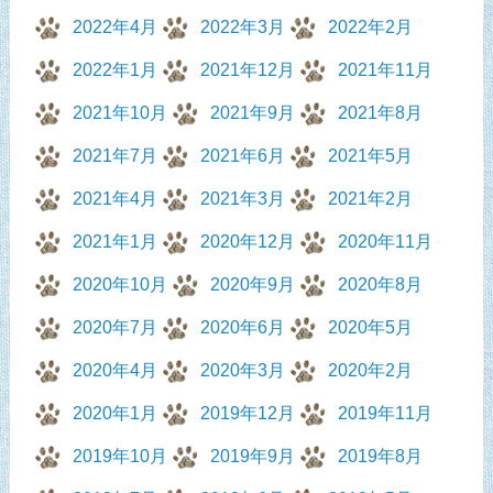
2022年4月
2022年3月
2022年2月
2022年1月
2021年12月
2021年11月
2021年10月
2021年9月
2021年8月
2021年7月
2021年6月
2021年5月
2021年4月
2021年3月
2021年2月
2021年1月
2020年12月
2020年11月
2020年10月
2020年9月
2020年8月
2020年7月
2020年6月
2020年5月
2020年4月
2020年3月
2020年2月
2020年1月
2019年12月
2019年11月
2019年10月
2019年9月
2019年8月