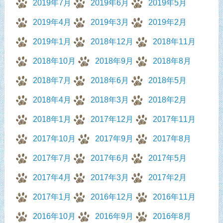
2019年7月
2019年6月
2019年5月
2019年4月
2019年3月
2019年2月
2019年1月
2018年12月
2018年11月
2018年10月
2018年9月
2018年8月
2018年7月
2018年6月
2018年5月
2018年4月
2018年3月
2018年2月
2018年1月
2017年12月
2017年11月
2017年10月
2017年9月
2017年8月
2017年7月
2017年6月
2017年5月
2017年4月
2017年3月
2017年2月
2017年1月
2016年12月
2016年11月
2016年10月
2016年9月
2016年8月