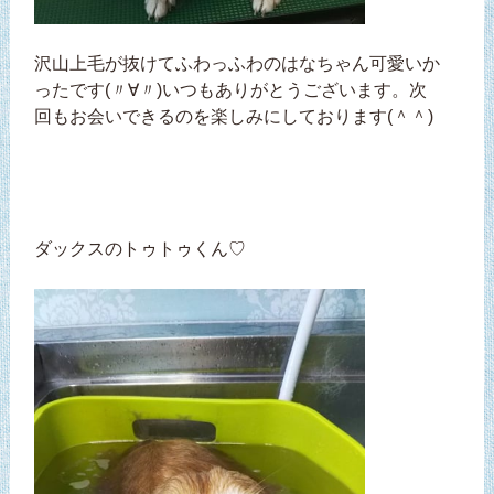
沢山上毛が抜けてふわっふわのはなちゃん可愛いか
ったです(〃∀〃)いつもありがとうございます。次
回もお会いできるのを楽しみにしております(＾＾)
ダックスのトゥトゥくん♡