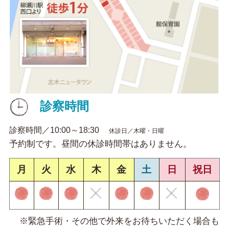
診察時間
診察時間／10:00～18:30
休診日／木曜・日曜
予約制です。昼間の休診時間帯はありません。
月
火
水
木
金
土
日
祝日
※緊急手術・その他で外来をお待ちいただく場合も