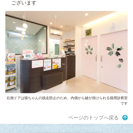
ございます
右側ドアは猫ちゃんの脱走防止のため、内側から鍵が掛けられる猫用診察室
です
ページのトップへ戻る