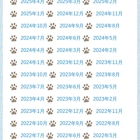
2025年4月
2025年3月
2025年2月
2025年1月
2024年12月
2024年11月
2024年10月
2024年9月
2024年8月
2024年7月
2024年6月
2024年5月
2024年4月
2024年3月
2024年2月
2024年1月
2023年12月
2023年11月
2023年10月
2023年9月
2023年8月
2023年7月
2023年6月
2023年5月
2023年4月
2023年3月
2023年2月
2023年1月
2022年12月
2022年11月
2022年10月
2022年9月
2022年8月
2022年7月
2022年6月
2022年5月