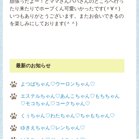
頑張ったよー！とママさんパパさんのところへ行っ
たり来たりでホープくん可愛いかったです(〃∀〃)
いつもありがとうございます。またお会いできるの
を楽しみにしております(＾＾)
最新のお知らせ
よつばちゃん♡ウーロンちゃん♡
エステルちゃん♡あんこちゃん♡もちちゃん
♡モコちゃん♡コークちゃん♡
くぅちゃん♡わたちゃん♡ちゃもちゃん♡
ゆきえちゃん♡レンちゃん♡