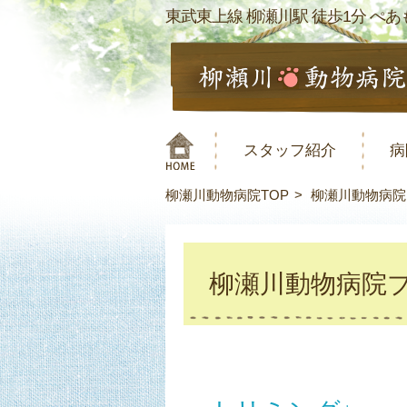
東武東上線 柳瀬川駅 徒歩1分 ぺあも
スタッフ紹介
病
柳瀬川動物病院TOP
柳瀬川動物病院
柳瀬川動物病院