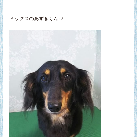
ミックスのあずきくん♡