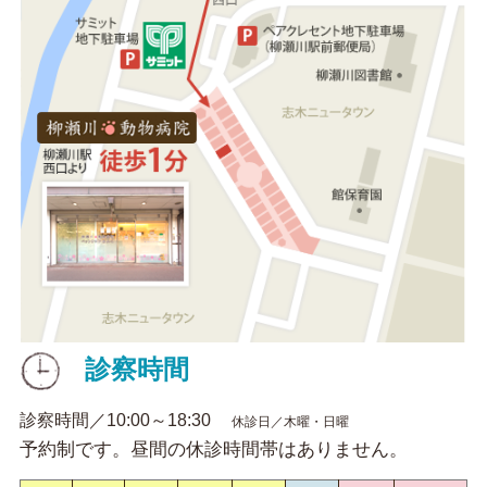
診察時間
診察時間／10:00～18:30
休診日／木曜・日曜
予約制です。昼間の休診時間帯はありません。