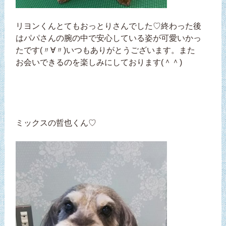
リヨンくんとてもおっとりさんでした♡終わった後
はパパさんの腕の中で安心している姿が可愛いかっ
たです(〃∀〃)いつもありがとうございます。また
お会いできるのを楽しみにしております(＾＾)
ミックスの哲也くん♡