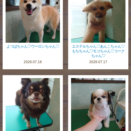
よつばちゃん♡ウーロンちゃん♡
エステルちゃん♡あんこちゃん♡
もちちゃん♡モコちゃん♡コーク
ちゃん♡
2026.07.18
2026.07.17