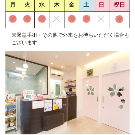
月
火
水
木
金
土
日
祝日
※緊急手術・その他で外来をお待ちいただく場合も
ございます