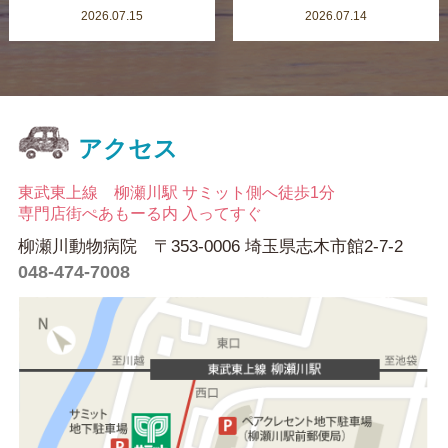
2026.07.15
2026.07.14
アクセス
東武東上線 柳瀬川駅 サミット側へ徒歩1分
専門店街ぺあもーる内 入ってすぐ
柳瀬川動物病院 〒353-0006 埼玉県志木市館2-7-2
048-474-7008