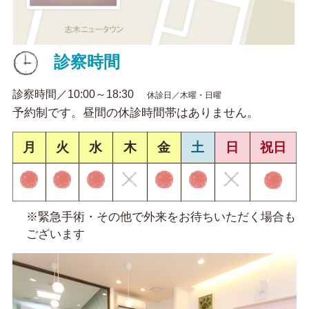
診察時間
診察時間／10:00～18:30
休診日／木曜・日曜
予約制です。昼間の休診時間帯はありません。
月
火
水
木
金
土
日
祝日
※緊急手術・その他で外来をお待ちいただく場合も
ございます