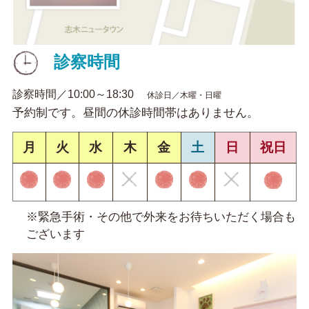
診察時間
診察時間／10:00～18:30
休診日／木曜・日曜
予約制です。昼間の休診時間帯はありません。
月
火
水
木
金
土
日
祝日
※緊急手術・その他で外来をお待ちいただく場合も
ございます