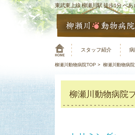
東武東上線 柳瀬川駅 徒歩1分 ぺあも
スタッフ紹介
病
柳瀬川動物病院TOP
柳瀬川動物病院
柳瀬川動物病院