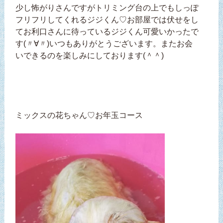
少し怖がりさんですがトリミング台の上でもしっぽ
フリフリしてくれるジジくん♡お部屋では伏せをし
てお利口さんに待っているジジくん可愛いかったで
す(〃∀〃)いつもありがとうございます。またお会
いできるのを楽しみにしております(＾＾)
ミックスの花ちゃん♡お年玉コース