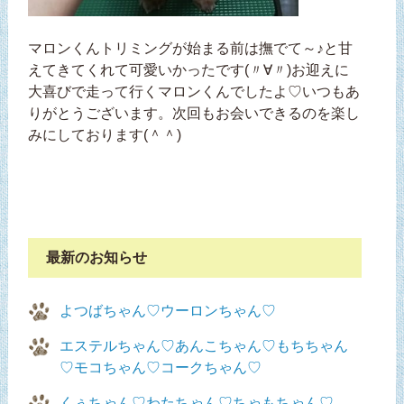
マロンくんトリミングが始まる前は撫でて～♪と甘
えてきてくれて可愛いかったです(〃∀〃)お迎えに
大喜びで走って行くマロンくんでしたよ♡いつもあ
りがとうございます。次回もお会いできるのを楽し
みにしております(＾＾)
最新のお知らせ
よつばちゃん♡ウーロンちゃん♡
エステルちゃん♡あんこちゃん♡もちちゃん
♡モコちゃん♡コークちゃん♡
くぅちゃん♡わたちゃん♡ちゃもちゃん♡