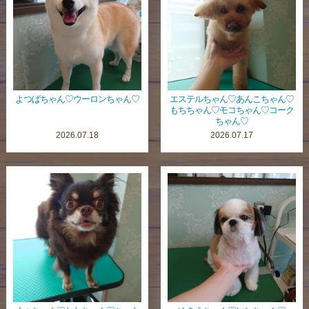
よつばちゃん♡ウーロンちゃん♡
エステルちゃん♡あんこちゃん♡
もちちゃん♡モコちゃん♡コーク
ちゃん♡
2026.07.18
2026.07.17