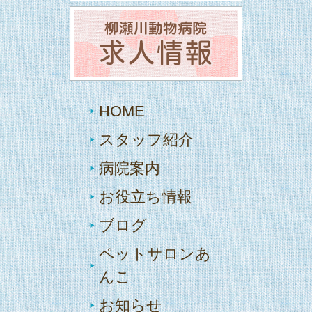
HOME
スタッフ紹介
病院案内
お役立ち情報
ブログ
ペットサロンあ
んこ
お知らせ