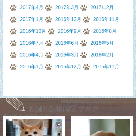
2017年4月
2017年3月
2017年2月
2017年1月
2016年12月
2016年11月
2016年10月
2016年9月
2016年8月
2016年7月
2016年6月
2016年5月
2016年4月
2016年3月
2016年2月
2016年1月
2015年12月
2015年11月
柳瀬川動物病院 ブログ
すべての記事をみる