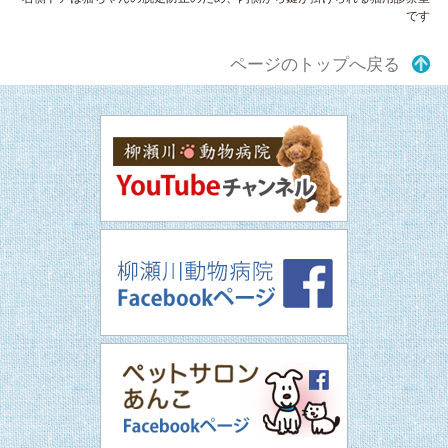
です
ページのトップへ戻る