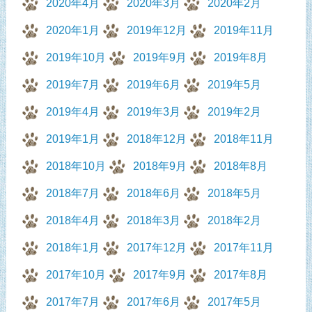
2020年4月
2020年3月
2020年2月
2020年1月
2019年12月
2019年11月
2019年10月
2019年9月
2019年8月
2019年7月
2019年6月
2019年5月
2019年4月
2019年3月
2019年2月
2019年1月
2018年12月
2018年11月
2018年10月
2018年9月
2018年8月
2018年7月
2018年6月
2018年5月
2018年4月
2018年3月
2018年2月
2018年1月
2017年12月
2017年11月
2017年10月
2017年9月
2017年8月
2017年7月
2017年6月
2017年5月