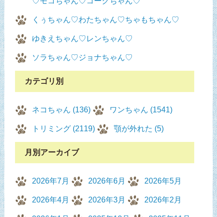
♡モコちゃん♡コークちゃん♡
くぅちゃん♡わたちゃん♡ちゃもちゃん♡
ゆきえちゃん♡レンちゃん♡
ソラちゃん♡ジョナちゃん♡
カテゴリ別
ネコちゃん (136)
ワンちゃん (1541)
トリミング (2119)
顎が外れた (5)
月別アーカイブ
2026年7月
2026年6月
2026年5月
2026年4月
2026年3月
2026年2月