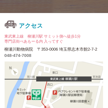
アクセス
東武東上線 柳瀬川駅 サミット側へ徒歩1分
専門店街ぺあもーる内 入ってすぐ
柳瀬川動物病院 〒353-0006 埼玉県志木市館2-7-2
048-474-7008