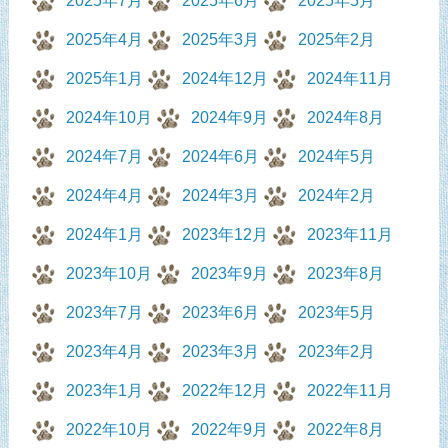
2025年7月
2025年6月
2025年5月
2025年4月
2025年3月
2025年2月
2025年1月
2024年12月
2024年11月
2024年10月
2024年9月
2024年8月
2024年7月
2024年6月
2024年5月
2024年4月
2024年3月
2024年2月
2024年1月
2023年12月
2023年11月
2023年10月
2023年9月
2023年8月
2023年7月
2023年6月
2023年5月
2023年4月
2023年3月
2023年2月
2023年1月
2022年12月
2022年11月
2022年10月
2022年9月
2022年8月