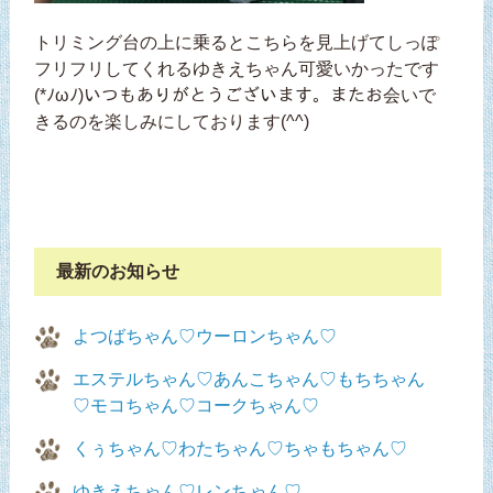
トリミング台の上に乗るとこちらを見上げてしっぽ
フリフリしてくれるゆきえちゃん可愛いかったです
(*ﾉωﾉ)いつもありがとうございます。またお会いで
きるのを楽しみにしております(^^)
最新のお知らせ
よつばちゃん♡ウーロンちゃん♡
エステルちゃん♡あんこちゃん♡もちちゃん
♡モコちゃん♡コークちゃん♡
くぅちゃん♡わたちゃん♡ちゃもちゃん♡
ゆきえちゃん♡レンちゃん♡