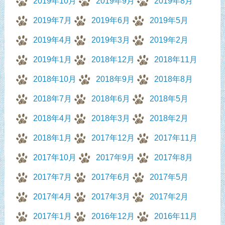
2019年10月
2019年9月
2019年8月
2019年7月
2019年6月
2019年5月
2019年4月
2019年3月
2019年2月
2019年1月
2018年12月
2018年11月
2018年10月
2018年9月
2018年8月
2018年7月
2018年6月
2018年5月
2018年4月
2018年3月
2018年2月
2018年1月
2017年12月
2017年11月
2017年10月
2017年9月
2017年8月
2017年7月
2017年6月
2017年5月
2017年4月
2017年3月
2017年2月
2017年1月
2016年12月
2016年11月