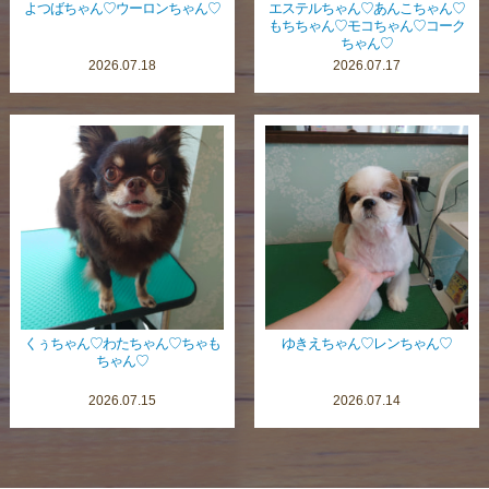
よつばちゃん♡ウーロンちゃん♡
エステルちゃん♡あんこちゃん♡
もちちゃん♡モコちゃん♡コーク
ちゃん♡
2026.07.18
2026.07.17
くぅちゃん♡わたちゃん♡ちゃも
ゆきえちゃん♡レンちゃん♡
ちゃん♡
2026.07.15
2026.07.14