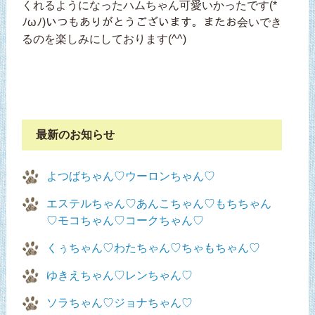
くれるようになったハムちゃん可愛いかったです(*
ﾉωﾉ)いつもありがとうございます。またお会いでき
るのを楽しみにしております(^^)
最新のお知らせ
よつばちゃん♡ウーロンちゃん♡
エステルちゃん♡あんこちゃん♡もちちゃん
♡モコちゃん♡コークちゃん♡
くぅちゃん♡わたちゃん♡ちゃもちゃん♡
ゆきえちゃん♡レンちゃん♡
ソラちゃん♡ジョナちゃん♡