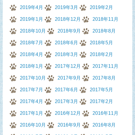
2019年4月
2019年3月
2019年2月
2019年1月
2018年12月
2018年11月
2018年10月
2018年9月
2018年8月
2018年7月
2018年6月
2018年5月
2018年4月
2018年3月
2018年2月
2018年1月
2017年12月
2017年11月
2017年10月
2017年9月
2017年8月
2017年7月
2017年6月
2017年5月
2017年4月
2017年3月
2017年2月
2017年1月
2016年12月
2016年11月
2016年10月
2016年9月
2016年8月