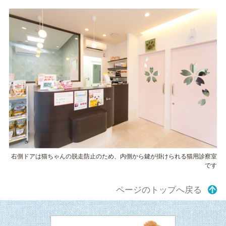
右側ドアは猫ちゃんの脱走防止のため、内側から鍵が掛けられる猫用診察室
です
ページのトップへ戻る