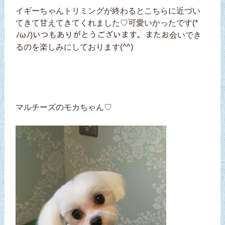
イギーちゃんトリミングが終わるとこちらに近づい
てきて甘えてきてくれました♡可愛いかったです(*
ﾉωﾉ)いつもありがとうございます。またお会いでき
るのを楽しみにしております(^^)
マルチーズのモカちゃん♡