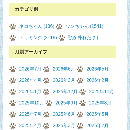
カテゴリ別
ネコちゃん (136)
ワンちゃん (1541)
トリミング (2119)
顎が外れた (5)
月別アーカイブ
2026年7月
2026年6月
2026年5月
2026年4月
2026年3月
2026年2月
2026年1月
2025年12月
2025年11月
2025年10月
2025年9月
2025年8月
2025年7月
2025年6月
2025年5月
2025年4月
2025年3月
2025年2月