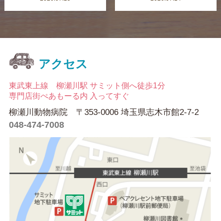
アクセス
東武東上線 柳瀬川駅 サミット側へ徒歩1分
専門店街ぺあもーる内 入ってすぐ
柳瀬川動物病院 〒353-0006 埼玉県志木市館2-7-2
048-474-7008