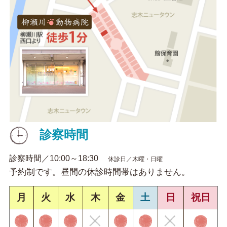
診察時間
診察時間／10:00～18:30
休診日／木曜・日曜
予約制です。昼間の休診時間帯はありません。
月
火
水
木
金
土
日
祝日