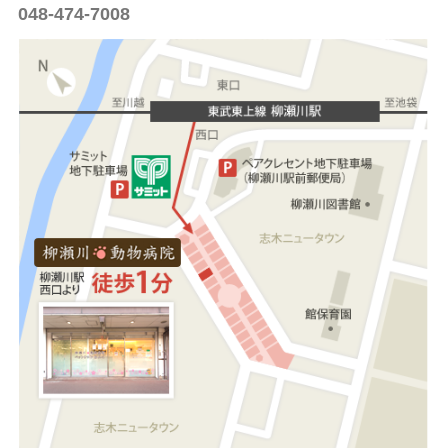
048-474-7008