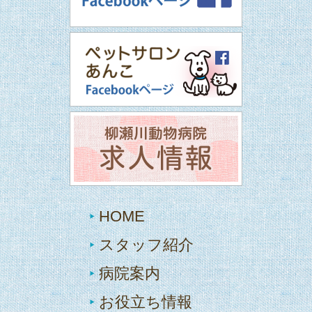
HOME
スタッフ紹介
病院案内
お役立ち情報