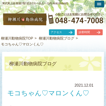
東武東上線 柳瀬川駅 徒歩1分 ぺあもーる内 -
柳瀬川動物病院
アクセス
診察時間
柳瀬川動物病院TOP
柳瀬川動物病院ブログ
モコちゃん♡マロンくん♡
柳瀬川動物病院ブログ
2021.12.01
モコちゃん♡マロンくん♡