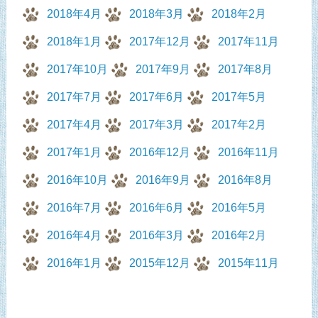
2018年4月
2018年3月
2018年2月
2018年1月
2017年12月
2017年11月
2017年10月
2017年9月
2017年8月
2017年7月
2017年6月
2017年5月
2017年4月
2017年3月
2017年2月
2017年1月
2016年12月
2016年11月
2016年10月
2016年9月
2016年8月
2016年7月
2016年6月
2016年5月
2016年4月
2016年3月
2016年2月
2016年1月
2015年12月
2015年11月