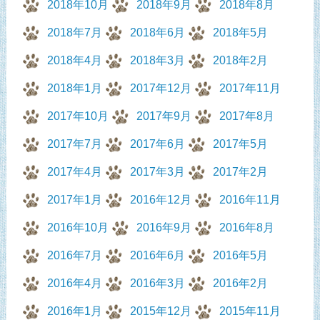
2018年10月
2018年9月
2018年8月
2018年7月
2018年6月
2018年5月
2018年4月
2018年3月
2018年2月
2018年1月
2017年12月
2017年11月
2017年10月
2017年9月
2017年8月
2017年7月
2017年6月
2017年5月
2017年4月
2017年3月
2017年2月
2017年1月
2016年12月
2016年11月
2016年10月
2016年9月
2016年8月
2016年7月
2016年6月
2016年5月
2016年4月
2016年3月
2016年2月
2016年1月
2015年12月
2015年11月