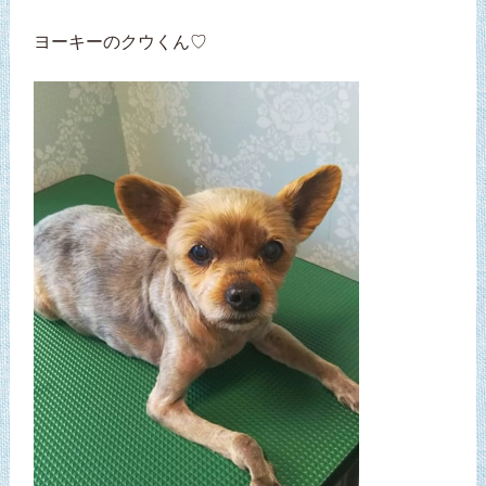
ヨーキーのクウくん♡