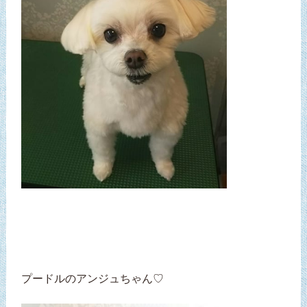
プードルのアンジュちゃん♡