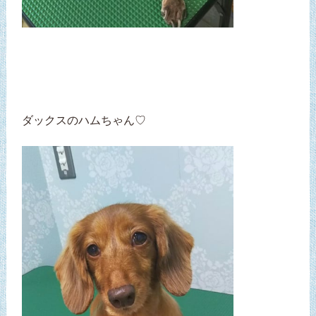
ダックスのハムちゃん♡