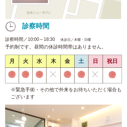
診察時間
診察時間／10:00～18:30
休診日／木曜・日曜
予約制です。昼間の休診時間帯はありません。
月
火
水
木
金
土
日
祝日
※緊急手術・その他で外来をお待ちいただく場合も
ございます