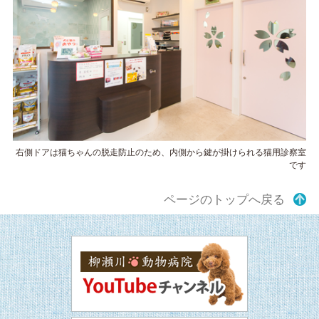
右側ドアは猫ちゃんの脱走防止のため、内側から鍵が掛けられる猫用診察室
です
ページのトップへ戻る