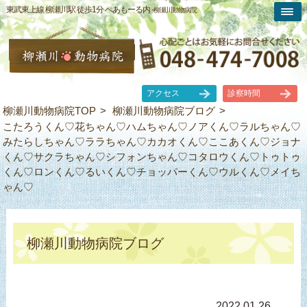
東武東上線 柳瀬川駅 徒歩1分 ぺあもーる内 -
柳瀬川動物病院
アクセス
診察時間
柳瀬川動物病院TOP
柳瀬川動物病院ブログ
こたろうくん♡花ちゃん♡ハムちゃん♡ノアくん♡ラルちゃん♡
みたらしちゃん♡ララちゃん♡カカオくん♡ここあくん♡ジョナ
くん♡サクラちゃん♡シフォンちゃん♡コタロウくん♡トゥトゥ
くん♡ロンくん♡るいくん♡チョッパーくん♡ウルくん♡メイち
ゃん♡
柳瀬川動物病院ブログ
2022.01.26