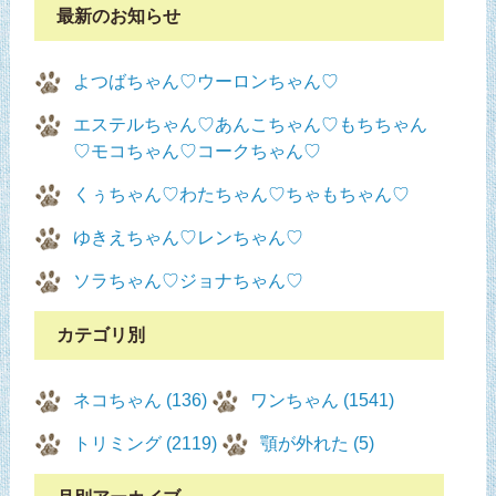
最新のお知らせ
よつばちゃん♡ウーロンちゃん♡
エステルちゃん♡あんこちゃん♡もちちゃん
♡モコちゃん♡コークちゃん♡
くぅちゃん♡わたちゃん♡ちゃもちゃん♡
ゆきえちゃん♡レンちゃん♡
ソラちゃん♡ジョナちゃん♡
カテゴリ別
ネコちゃん (136)
ワンちゃん (1541)
トリミング (2119)
顎が外れた (5)