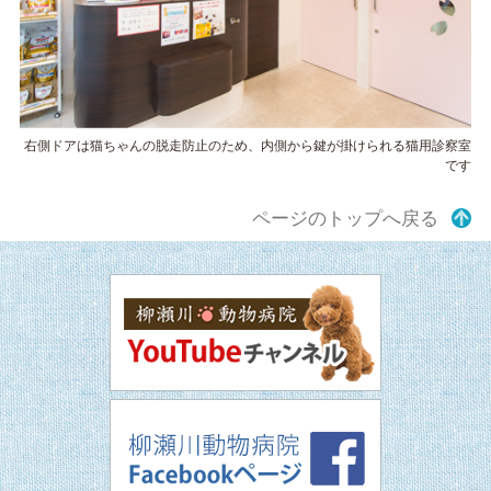
右側ドアは猫ちゃんの脱走防止のため、内側から鍵が掛けられる猫用診察室
です
ページのトップへ戻る