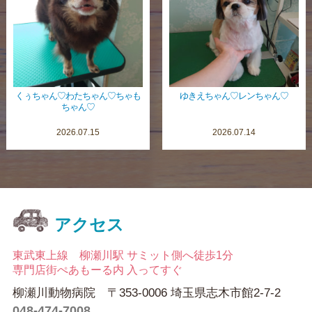
くぅちゃん♡わたちゃん♡ちゃも
ゆきえちゃん♡レンちゃん♡
ちゃん♡
2026.07.15
2026.07.14
アクセス
東武東上線 柳瀬川駅 サミット側へ徒歩1分
専門店街ぺあもーる内 入ってすぐ
柳瀬川動物病院 〒353-0006 埼玉県志木市館2-7-2
048-474-7008