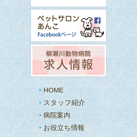
HOME
スタッフ紹介
病院案内
お役立ち情報