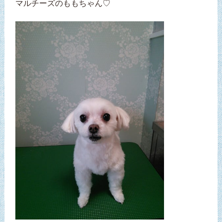
マルチーズのももちゃん♡