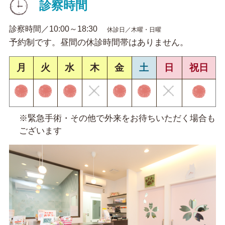
診察時間
診察時間／10:00～18:30
休診日／木曜・日曜
予約制です。昼間の休診時間帯はありません。
月
火
水
木
金
土
日
祝日
※緊急手術・その他で外来をお待ちいただく場合も
ございます