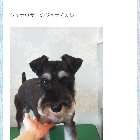
シュナウザーのジョナくん♡