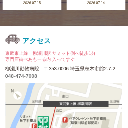
2026.07.15
2026.07.14
アクセス
東武東上線 柳瀬川駅 サミット側へ徒歩1分
専門店街ぺあもーる内 入ってすぐ
柳瀬川動物病院 〒353-0006 埼玉県志木市館2-7-2
048-474-7008