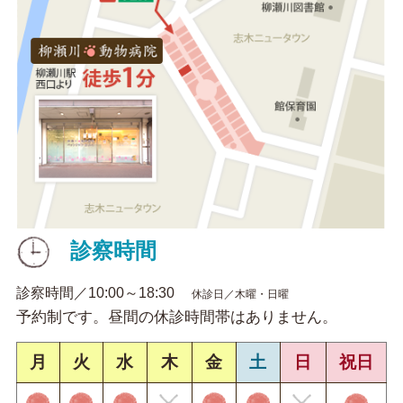
診察時間
診察時間／10:00～18:30
休診日／木曜・日曜
予約制です。昼間の休診時間帯はありません。
月
火
水
木
金
土
日
祝日