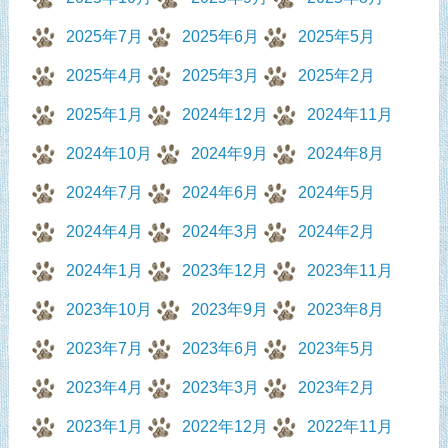
2025年7月
2025年6月
2025年5月
2025年4月
2025年3月
2025年2月
2025年1月
2024年12月
2024年11月
2024年10月
2024年9月
2024年8月
2024年7月
2024年6月
2024年5月
2024年4月
2024年3月
2024年2月
2024年1月
2023年12月
2023年11月
2023年10月
2023年9月
2023年8月
2023年7月
2023年6月
2023年5月
2023年4月
2023年3月
2023年2月
2023年1月
2022年12月
2022年11月