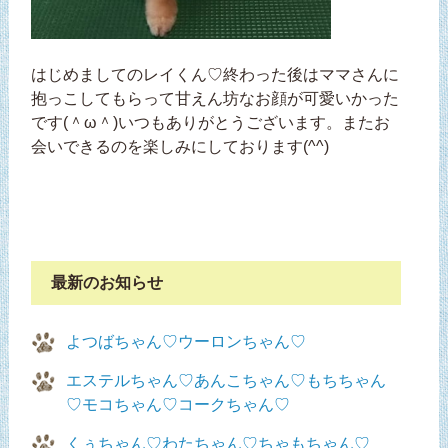
はじめましてのレイくん♡終わった後はママさんに
抱っこしてもらって甘えん坊なお顔が可愛いかった
です(＾ω＾)いつもありがとうございます。またお
会いできるのを楽しみにしております(^^)
最新のお知らせ
よつばちゃん♡ウーロンちゃん♡
エステルちゃん♡あんこちゃん♡もちちゃん
♡モコちゃん♡コークちゃん♡
くぅちゃん♡わたちゃん♡ちゃもちゃん♡