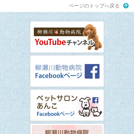
ページのトップへ戻る