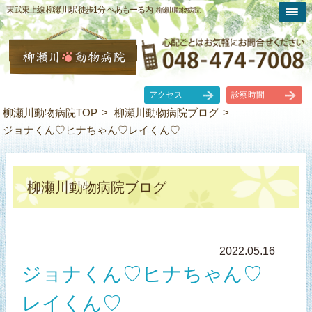
東武東上線 柳瀬川駅 徒歩1分 ぺあもーる内 -
柳瀬川動物病院
アクセス
診察時間
柳瀬川動物病院TOP
柳瀬川動物病院ブログ
ジョナくん♡ヒナちゃん♡レイくん♡
柳瀬川動物病院ブログ
2022.05.16
ジョナくん♡ヒナちゃん♡
レイくん♡