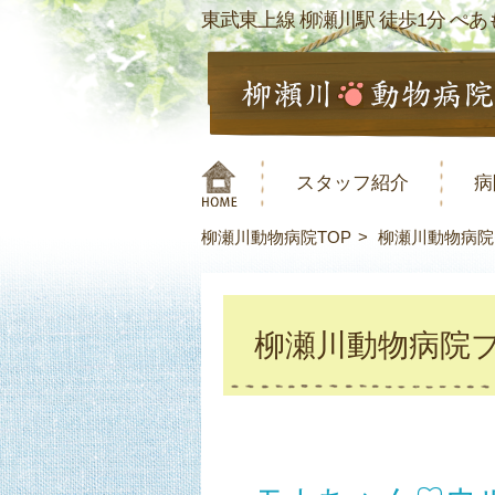
東武東上線 柳瀬川駅 徒歩1分 ぺあも
スタッフ紹介
病
柳瀬川動物病院TOP
柳瀬川動物病院
柳瀬川動物病院