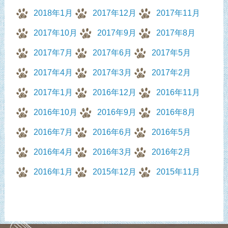
2018年1月
2017年12月
2017年11月
2017年10月
2017年9月
2017年8月
2017年7月
2017年6月
2017年5月
2017年4月
2017年3月
2017年2月
2017年1月
2016年12月
2016年11月
2016年10月
2016年9月
2016年8月
2016年7月
2016年6月
2016年5月
2016年4月
2016年3月
2016年2月
2016年1月
2015年12月
2015年11月