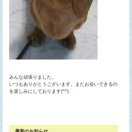
みんな頑張りました。
いつもありがとうございます。またお会いできるの
を楽しみにしております(^^)
最新のお知らせ