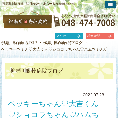
東武東上線 柳瀬川駅 徒歩1分 ぺあもーる内 -
柳瀬川動物病院
アクセス
診察時間
柳瀬川動物病院TOP
柳瀬川動物病院ブログ
ベッキーちゃん♡大吉くん♡ショコラちゃん♡ハムちゃん♡
柳瀬川動物病院ブログ
2022.07.23
ベッキーちゃん♡大吉くん
♡ショコラちゃん♡ハムち