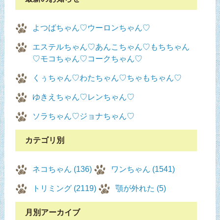
よつばちゃん♡ウーロンちゃん♡
エステルちゃん♡あんこちゃん♡もちちゃん
♡モコちゃん♡コークちゃん♡
くぅちゃん♡わたちゃん♡ちゃもちゃん♡
ゆきえちゃん♡レンちゃん♡
ソラちゃん♡ジョナちゃん♡
カテゴリ別
ネコちゃん (136)
ワンちゃん (1541)
トリミング (2119)
顎が外れた (5)
月別アーカイブ