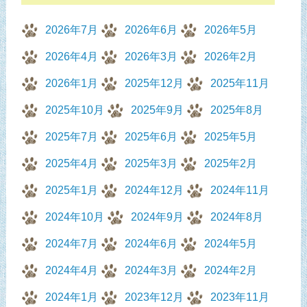
2026年7月
2026年6月
2026年5月
2026年4月
2026年3月
2026年2月
2026年1月
2025年12月
2025年11月
2025年10月
2025年9月
2025年8月
2025年7月
2025年6月
2025年5月
2025年4月
2025年3月
2025年2月
2025年1月
2024年12月
2024年11月
2024年10月
2024年9月
2024年8月
2024年7月
2024年6月
2024年5月
2024年4月
2024年3月
2024年2月
2024年1月
2023年12月
2023年11月