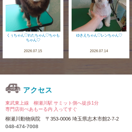
くぅちゃん♡わたちゃん♡ちゃも
ゆきえちゃん♡レンちゃん♡
ちゃん♡
2026.07.15
2026.07.14
アクセス
東武東上線 柳瀬川駅 サミット側へ徒歩1分
専門店街ぺあもーる内 入ってすぐ
柳瀬川動物病院 〒353-0006 埼玉県志木市館2-7-2
048-474-7008