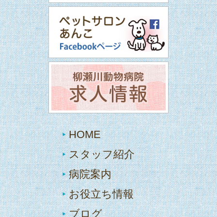
HOME
スタッフ紹介
病院案内
お役立ち情報
ブログ