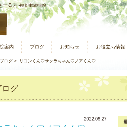
ーる内 -
柳瀬川動物病院
院案内
ブログ
お知らせ
お役立ち情報
ブログ
リヨンくん♡サクラちゃん♡ノアくん♡
ブログ
2022.08.27