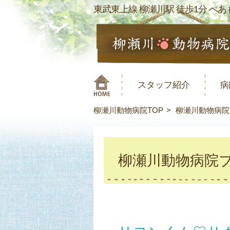
東武東上線 柳瀬川駅 徒歩1分 ぺあも
スタッフ紹介
病
柳瀬川動物病院TOP
柳瀬川動物病院
柳瀬川動物病院