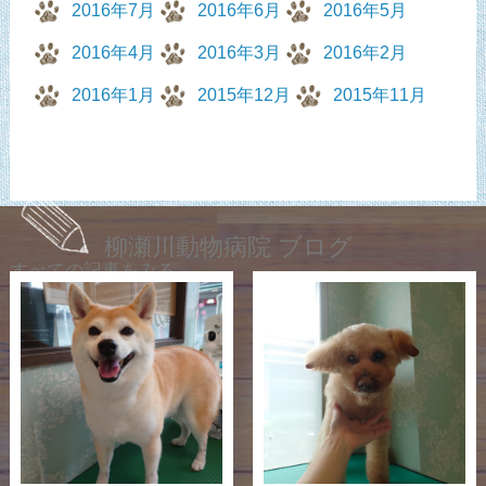
2016年7月
2016年6月
2016年5月
2016年4月
2016年3月
2016年2月
2016年1月
2015年12月
2015年11月
柳瀬川動物病院 ブログ
すべての記事をみる