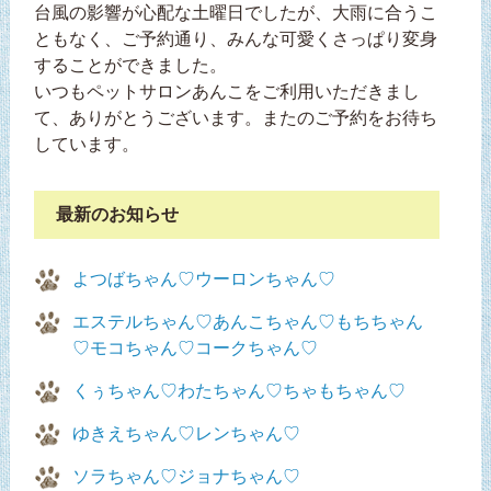
台風の影響が心配な土曜日でしたが、大雨に合うこ
ともなく、ご予約通り、みんな可愛くさっぱり変身
することができました。
いつもペットサロンあんこをご利用いただきまし
て、ありがとうございます。またのご予約をお待ち
しています。
最新のお知らせ
よつばちゃん♡ウーロンちゃん♡
エステルちゃん♡あんこちゃん♡もちちゃん
♡モコちゃん♡コークちゃん♡
くぅちゃん♡わたちゃん♡ちゃもちゃん♡
ゆきえちゃん♡レンちゃん♡
ソラちゃん♡ジョナちゃん♡