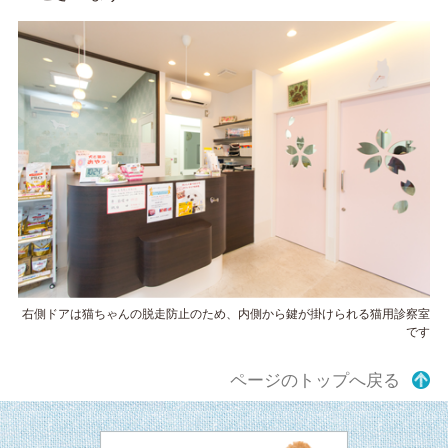
右側ドアは猫ちゃんの脱走防止のため、内側から鍵が掛けられる猫用診察室
です
ページのトップへ戻る