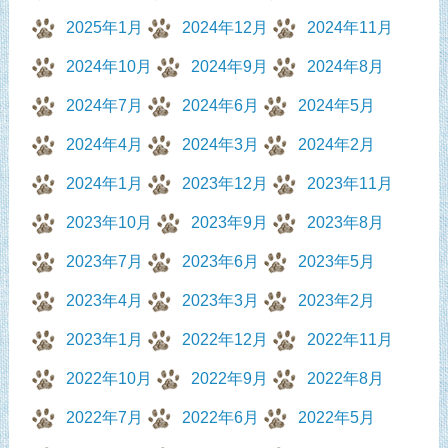
2025年1月
2024年12月
2024年11月
2024年10月
2024年9月
2024年8月
2024年7月
2024年6月
2024年5月
2024年4月
2024年3月
2024年2月
2024年1月
2023年12月
2023年11月
2023年10月
2023年9月
2023年8月
2023年7月
2023年6月
2023年5月
2023年4月
2023年3月
2023年2月
2023年1月
2022年12月
2022年11月
2022年10月
2022年9月
2022年8月
2022年7月
2022年6月
2022年5月