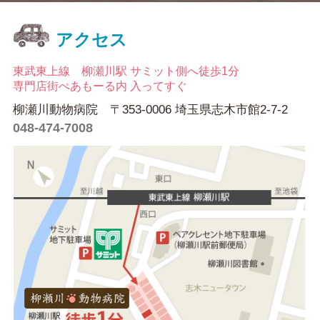
アクセス
東武東上線 柳瀬川駅 サミット側へ徒歩1分
専門店街ぺあもーる内 入ってすぐ
柳瀬川動物病院 〒353-0006 埼玉県志木市館2-7-2
048-474-7008