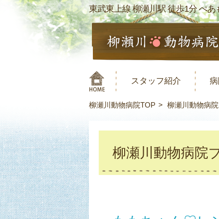
東武東上線 柳瀬川駅 徒歩1分 ぺあも
スタッフ紹介
病
柳瀬川動物病院TOP
柳瀬川動物病院
柳瀬川動物病院