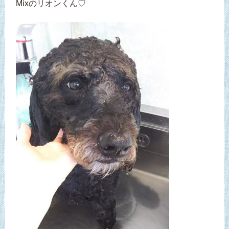
Mixのリオンくん♡