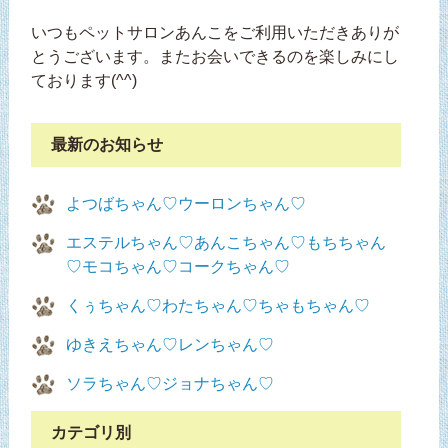
いつもペットサロンあんこをご利用いただきありが
とうございます。またお会いできるのを楽しみにし
ております(^^)
最新のお知らせ
よつばちゃん♡ウーロンちゃん♡
エステルちゃん♡あんこちゃん♡もちちゃん
♡モコちゃん♡コークちゃん♡
くぅちゃん♡わたちゃん♡ちゃもちゃん♡
ゆきえちゃん♡レンちゃん♡
ソラちゃん♡ジョナちゃん♡
カテゴリ別