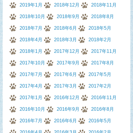
2019年1月
2018年12月
2018年11月
2018年10月
2018年9月
2018年8月
2018年7月
2018年6月
2018年5月
2018年4月
2018年3月
2018年2月
2018年1月
2017年12月
2017年11月
2017年10月
2017年9月
2017年8月
2017年7月
2017年6月
2017年5月
2017年4月
2017年3月
2017年2月
2017年1月
2016年12月
2016年11月
2016年10月
2016年9月
2016年8月
2016年7月
2016年6月
2016年5月
2016年4月
2016年3月
2016年2月