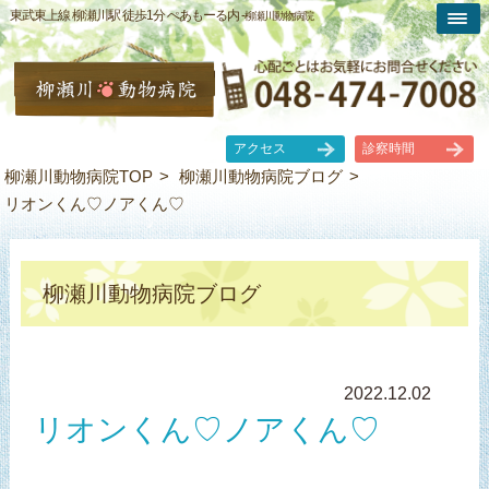
東武東上線 柳瀬川駅 徒歩1分 ぺあもーる内 -
柳瀬川動物病院
アクセス
診察時間
柳瀬川動物病院TOP
柳瀬川動物病院ブログ
リオンくん♡ノアくん♡
柳瀬川動物病院ブログ
2022.12.02
リオンくん♡ノアくん♡