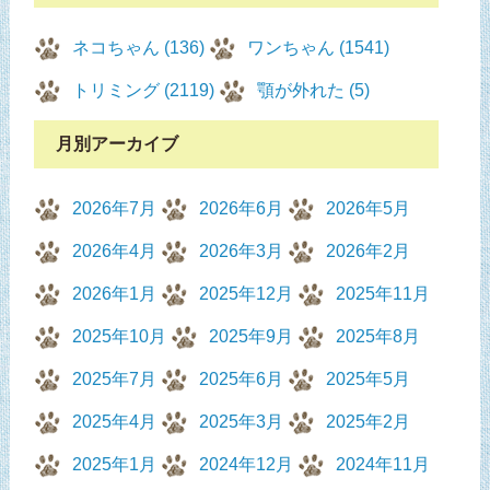
ネコちゃん (136)
ワンちゃん (1541)
トリミング (2119)
顎が外れた (5)
月別アーカイブ
2026年7月
2026年6月
2026年5月
2026年4月
2026年3月
2026年2月
2026年1月
2025年12月
2025年11月
2025年10月
2025年9月
2025年8月
2025年7月
2025年6月
2025年5月
2025年4月
2025年3月
2025年2月
2025年1月
2024年12月
2024年11月