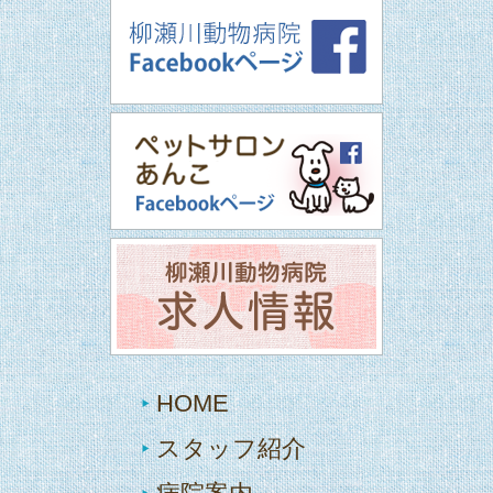
HOME
スタッフ紹介