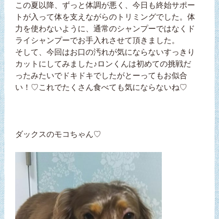
この夏以降、ずっと体調が悪く、今日も終始サポー
トが入って体を支えながらのトリミングでした。体
力を使わないように、通常のシャンプーではなくド
ライシャンプーでお手入れさせて頂きました。
そして、今回はお口の汚れが気にならないすっきり
カットにしてみました♪ロンくんは初めての挑戦だ
ったみたいでドキドキでしたがとーってもお似合
い！♡これでたくさん食べても気にならないね♡
ダックスのモコちゃん♡