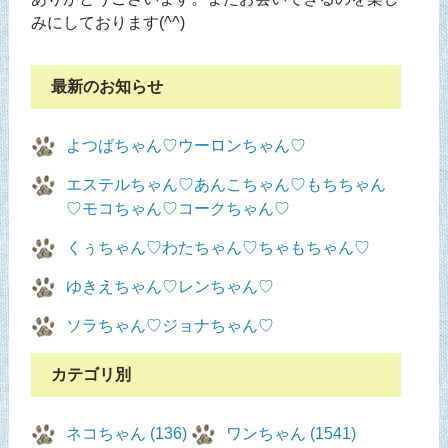
みにしております(^^)
最新のお知らせ
よつばちゃん♡ウーロンちゃん♡
エステルちゃん♡あんこちゃん♡もちちゃん
♡モコちゃん♡コークちゃん♡
くぅちゃん♡わたちゃん♡ちゃもちゃん♡
ゆきえちゃん♡レンちゃん♡
ソラちゃん♡ジョナちゃん♡
カテゴリ別
ネコちゃん (136)
ワンちゃん (1541)