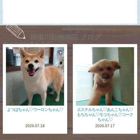
柳瀬川動物病院 ブログ
すべての記事をみる
よつばちゃん♡ウーロンちゃん♡
エステルちゃん♡あんこちゃん♡
もちちゃん♡モコちゃん♡コーク
ちゃん♡
2026.07.18
2026.07.17