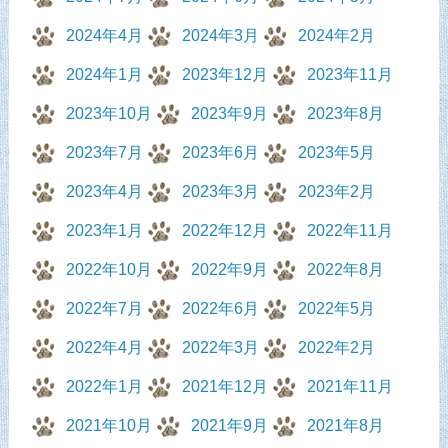
2024年4月
2024年3月
2024年2月
2024年1月
2023年12月
2023年11月
2023年10月
2023年9月
2023年8月
2023年7月
2023年6月
2023年5月
2023年4月
2023年3月
2023年2月
2023年1月
2022年12月
2022年11月
2022年10月
2022年9月
2022年8月
2022年7月
2022年6月
2022年5月
2022年4月
2022年3月
2022年2月
2022年1月
2021年12月
2021年11月
2021年10月
2021年9月
2021年8月