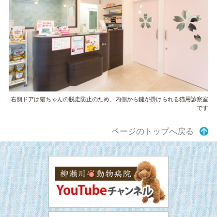
右側ドアは猫ちゃんの脱走防止のため、内側から鍵が掛けられる猫用診察室
です
ページのトップへ戻る