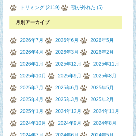
トリミング (2119)
顎が外れた (5)
月別アーカイブ
2026年7月
2026年6月
2026年5月
2026年4月
2026年3月
2026年2月
2026年1月
2025年12月
2025年11月
2025年10月
2025年9月
2025年8月
2025年7月
2025年6月
2025年5月
2025年4月
2025年3月
2025年2月
2025年1月
2024年12月
2024年11月
2024年10月
2024年9月
2024年8月
2024年7月
2024年6月
2024年5月