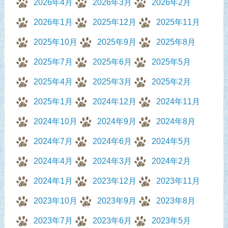
2026年4月
2026年3月
2026年2月
2026年1月
2025年12月
2025年11月
2025年10月
2025年9月
2025年8月
2025年7月
2025年6月
2025年5月
2025年4月
2025年3月
2025年2月
2025年1月
2024年12月
2024年11月
2024年10月
2024年9月
2024年8月
2024年7月
2024年6月
2024年5月
2024年4月
2024年3月
2024年2月
2024年1月
2023年12月
2023年11月
2023年10月
2023年9月
2023年8月
2023年7月
2023年6月
2023年5月