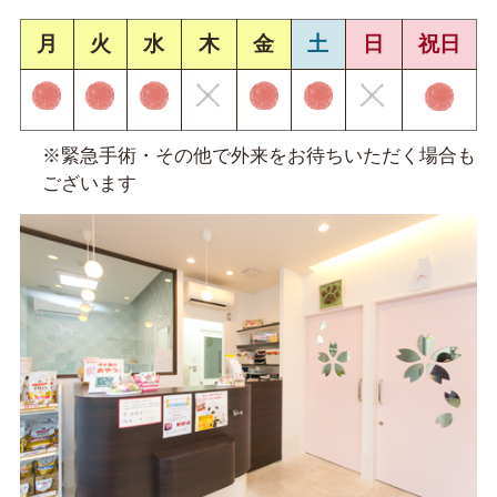
月
火
水
木
金
土
日
祝日
※緊急手術・その他で外来をお待ちいただく場合も
ございます