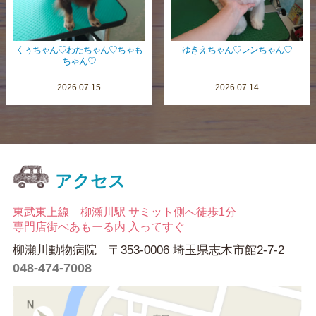
くぅちゃん♡わたちゃん♡ちゃも
ゆきえちゃん♡レンちゃん♡
ちゃん♡
2026.07.15
2026.07.14
アクセス
東武東上線 柳瀬川駅 サミット側へ徒歩1分
専門店街ぺあもーる内 入ってすぐ
柳瀬川動物病院 〒353-0006 埼玉県志木市館2-7-2
048-474-7008