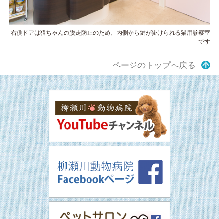
右側ドアは猫ちゃんの脱走防止のため、内側から鍵が掛けられる猫用診察室
です
ページのトップへ戻る