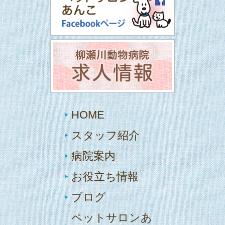
HOME
スタッフ紹介
病院案内
お役立ち情報
ブログ
ペットサロンあ