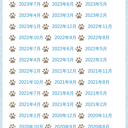
2023年7月
2023年6月
2023年5月
2023年4月
2023年3月
2023年2月
2023年1月
2022年12月
2022年11月
2022年10月
2022年9月
2022年8月
2022年7月
2022年6月
2022年5月
2022年4月
2022年3月
2022年2月
2022年1月
2021年12月
2021年11月
2021年10月
2021年9月
2021年8月
2021年7月
2021年6月
2021年5月
2021年4月
2021年3月
2021年2月
2021年1月
2020年12月
2020年11月
2020年10月
2020年9月
2020年8月