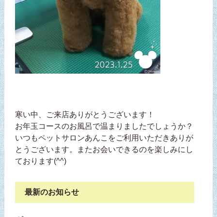
寒い中、ご来店ありがとうございます！
お年玉コースのお風呂で温まりましたでしょうか？
いつもペットサロンあんこをご利用いただきありが
とうございます。またお会いできるのを楽しみにし
ております(^^)
最新のお知らせ