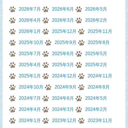
2026年7月
2026年6月
2026年5月
2026年4月
2026年3月
2026年2月
2026年1月
2025年12月
2025年11月
2025年10月
2025年9月
2025年8月
2025年7月
2025年6月
2025年5月
2025年4月
2025年3月
2025年2月
2025年1月
2024年12月
2024年11月
2024年10月
2024年9月
2024年8月
2024年7月
2024年6月
2024年5月
2024年4月
2024年3月
2024年2月
2024年1月
2023年12月
2023年11月