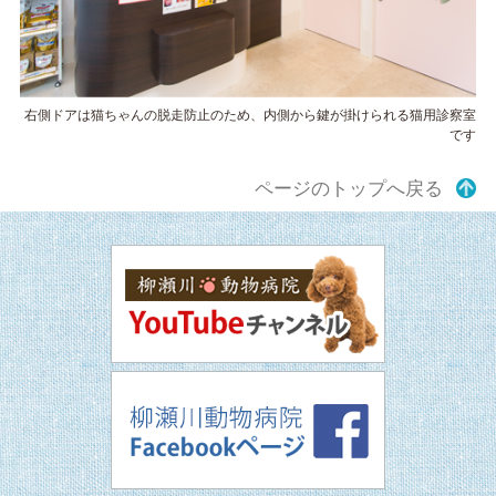
右側ドアは猫ちゃんの脱走防止のため、内側から鍵が掛けられる猫用診察室
です
ページのトップへ戻る