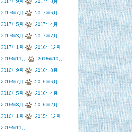
2017年9月
2017年8月
2017年7月
2017年6月
2017年5月
2017年4月
2017年3月
2017年2月
2017年1月
2016年12月
2016年11月
2016年10月
2016年9月
2016年8月
2016年7月
2016年6月
2016年5月
2016年4月
2016年3月
2016年2月
2016年1月
2015年12月
2015年11月