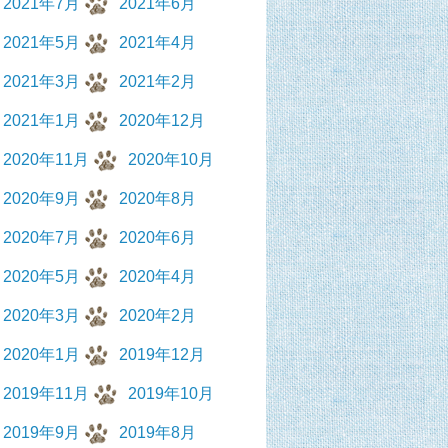
2021年7月
2021年6月
2021年5月
2021年4月
2021年3月
2021年2月
2021年1月
2020年12月
2020年11月
2020年10月
2020年9月
2020年8月
2020年7月
2020年6月
2020年5月
2020年4月
2020年3月
2020年2月
2020年1月
2019年12月
2019年11月
2019年10月
2019年9月
2019年8月