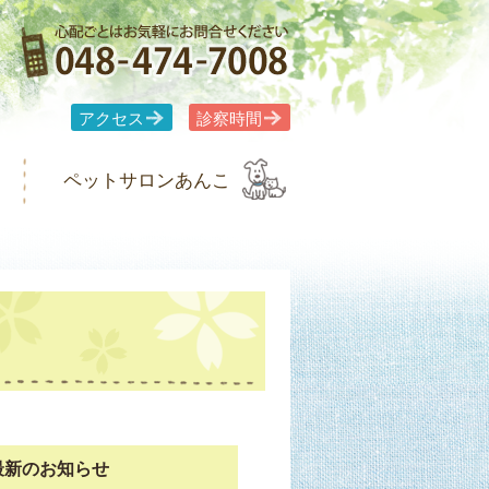
アクセス
診察時間
ペットサロンあんこ
最新のお知らせ