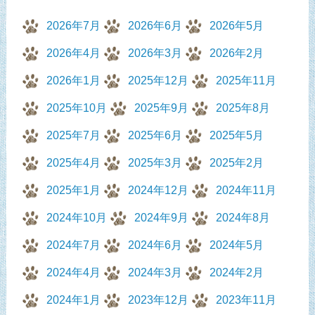
2026年7月
2026年6月
2026年5月
2026年4月
2026年3月
2026年2月
2026年1月
2025年12月
2025年11月
2025年10月
2025年9月
2025年8月
2025年7月
2025年6月
2025年5月
2025年4月
2025年3月
2025年2月
2025年1月
2024年12月
2024年11月
2024年10月
2024年9月
2024年8月
2024年7月
2024年6月
2024年5月
2024年4月
2024年3月
2024年2月
2024年1月
2023年12月
2023年11月