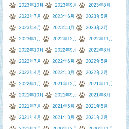
2023年10月
2023年9月
2023年8月
2023年7月
2023年6月
2023年5月
2023年4月
2023年3月
2023年2月
2023年1月
2022年12月
2022年11月
2022年10月
2022年9月
2022年8月
2022年7月
2022年6月
2022年5月
2022年4月
2022年3月
2022年2月
2022年1月
2021年12月
2021年11月
2021年10月
2021年9月
2021年8月
2021年7月
2021年6月
2021年5月
2021年4月
2021年3月
2021年2月
2021年1月
2020年12月
2020年11月