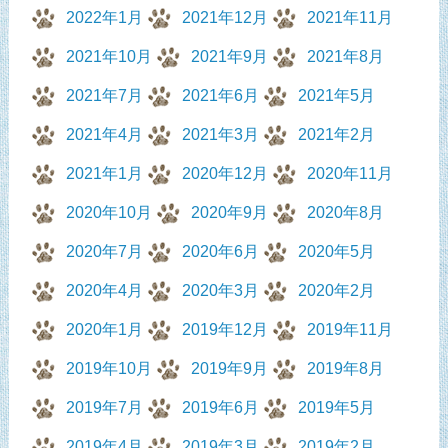
2022年1月
2021年12月
2021年11月
2021年10月
2021年9月
2021年8月
2021年7月
2021年6月
2021年5月
2021年4月
2021年3月
2021年2月
2021年1月
2020年12月
2020年11月
2020年10月
2020年9月
2020年8月
2020年7月
2020年6月
2020年5月
2020年4月
2020年3月
2020年2月
2020年1月
2019年12月
2019年11月
2019年10月
2019年9月
2019年8月
2019年7月
2019年6月
2019年5月
2019年4月
2019年3月
2019年2月