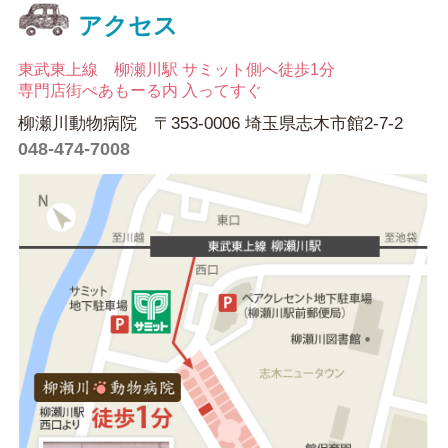
アクセス
東武東上線 柳瀬川駅 サミット側へ徒歩1分
専門店街ぺあもーる内 入ってすぐ
柳瀬川動物病院 〒353-0006 埼玉県志木市館2-7-2
048-474-7008