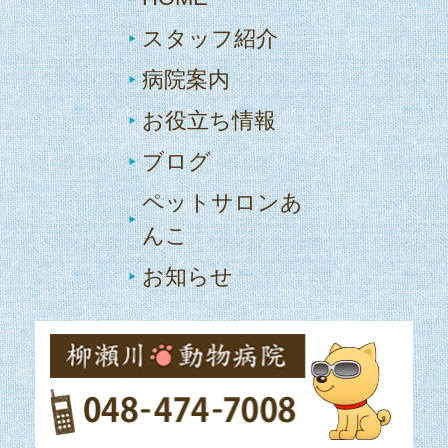
スタッフ紹介
病院案内
お役立ち情報
ブログ
ペットサロンあ
んこ
お知らせ