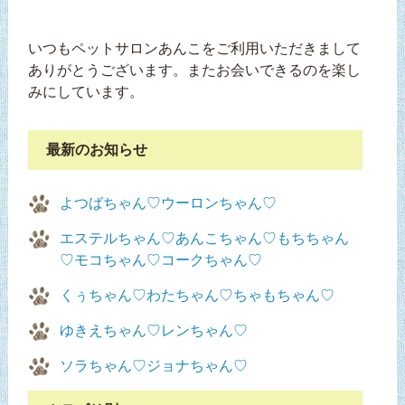
いつもペットサロンあんこをご利用いただきまして
ありがとうございます。またお会いできるのを楽し
みにしています。
最新のお知らせ
よつばちゃん♡ウーロンちゃん♡
エステルちゃん♡あんこちゃん♡もちちゃん
♡モコちゃん♡コークちゃん♡
くぅちゃん♡わたちゃん♡ちゃもちゃん♡
ゆきえちゃん♡レンちゃん♡
ソラちゃん♡ジョナちゃん♡