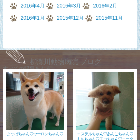
2016年4月
2016年3月
2016年2月
2016年1月
2015年12月
2015年11月
柳瀬川動物病院 ブログ
すべての記事をみる
よつばちゃん♡ウーロンちゃん♡
エステルちゃん♡あんこちゃん♡
もちちゃん♡モコちゃん♡コーク