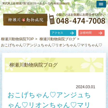
東武東上線 柳瀬川駅 徒歩1分 ぺあもーる内 -
柳瀬川動物病院
アクセス
診察時間
柳瀬川動物病院TOP
柳瀬川動物病院ブログ
おこげちゃん♡アンジュちゃん♡リオンちゃん♡マリちゃん♡
柳瀬川動物病院ブログ
2024.03.01
おこげちゃん♡アンジュち
ゃん♡リオンちゃん♡マリ