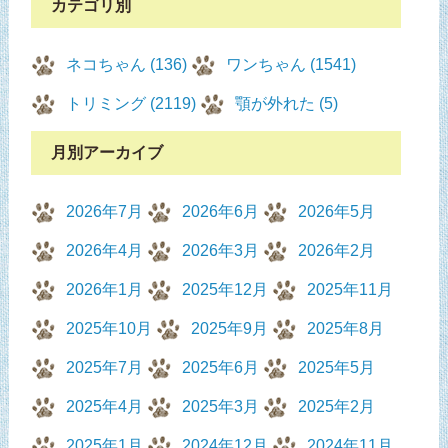
カテゴリ別
ネコちゃん (136)
ワンちゃん (1541)
トリミング (2119)
顎が外れた (5)
月別アーカイブ
2026年7月
2026年6月
2026年5月
2026年4月
2026年3月
2026年2月
2026年1月
2025年12月
2025年11月
2025年10月
2025年9月
2025年8月
2025年7月
2025年6月
2025年5月
2025年4月
2025年3月
2025年2月
2025年1月
2024年12月
2024年11月