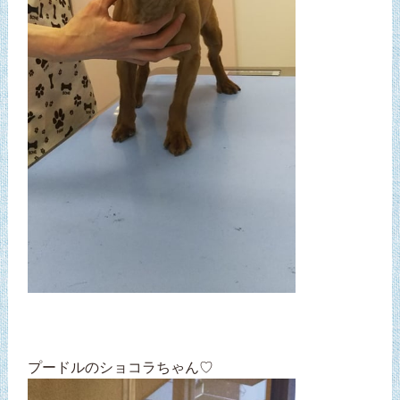
プードルのショコラちゃん♡