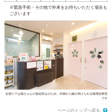
※緊急手術・その他で外来をお待ちいただく場合も
ございます
右側ドアは猫ちゃんの脱走防止のため、内側から鍵が掛けられる猫用診察室
です
ページのトップへ戻る