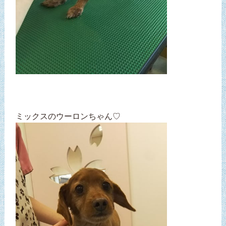
ミックスのウーロンちゃん♡