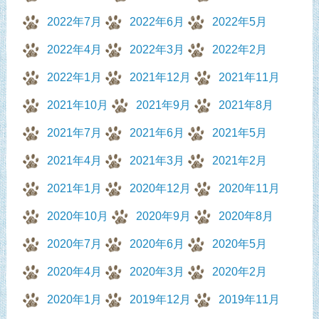
2022年7月
2022年6月
2022年5月
2022年4月
2022年3月
2022年2月
2022年1月
2021年12月
2021年11月
2021年10月
2021年9月
2021年8月
2021年7月
2021年6月
2021年5月
2021年4月
2021年3月
2021年2月
2021年1月
2020年12月
2020年11月
2020年10月
2020年9月
2020年8月
2020年7月
2020年6月
2020年5月
2020年4月
2020年3月
2020年2月
2020年1月
2019年12月
2019年11月