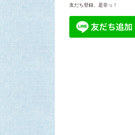
友だち登録、是非っ！