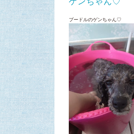
ゲンちゃん♡
プードルのゲンちゃん♡