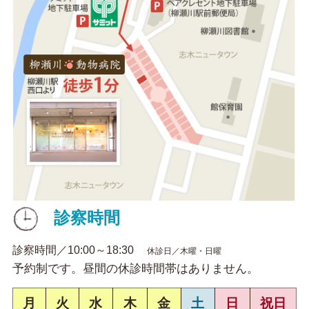
診察時間
診察時間／10:00～18:30
休診日／木曜・日曜
予約制です。昼間の休診時間帯はありません。
月
火
水
木
金
土
日
祝日