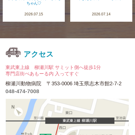
ちゃん♡
2026.07.15
2026.07.14
アクセス
東武東上線 柳瀬川駅 サミット側へ徒歩1分
専門店街ぺあもーる内 入ってすぐ
柳瀬川動物病院 〒353-0006 埼玉県志木市館2-7-2
048-474-7008