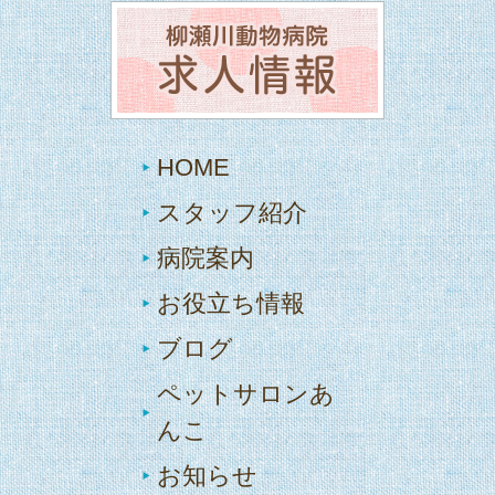
HOME
スタッフ紹介
病院案内
お役立ち情報
ブログ
ペットサロンあ
んこ
お知らせ