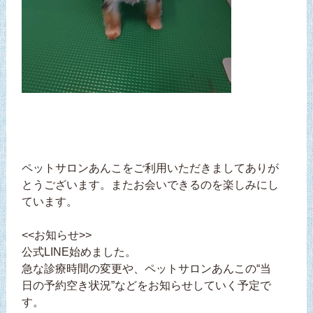
ペットサロンあんこをご利用いただきましてありが
とうございます。またお会いできるのを楽しみにし
ています。
<<お知らせ>>
公式LINE始めました。
急な診療時間の変更や、ペットサロンあんこの“当
日の予約空き状況”などをお知らせしていく予定で
す。