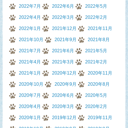
2022年7月
2022年6月
2022年5月
2022年4月
2022年3月
2022年2月
2022年1月
2021年12月
2021年11月
2021年10月
2021年9月
2021年8月
2021年7月
2021年6月
2021年5月
2021年4月
2021年3月
2021年2月
2021年1月
2020年12月
2020年11月
2020年10月
2020年9月
2020年8月
2020年7月
2020年6月
2020年5月
2020年4月
2020年3月
2020年2月
2020年1月
2019年12月
2019年11月