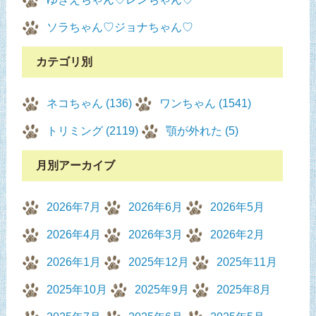
ソラちゃん♡ジョナちゃん♡
カテゴリ別
ネコちゃん (136)
ワンちゃん (1541)
トリミング (2119)
顎が外れた (5)
月別アーカイブ
2026年7月
2026年6月
2026年5月
2026年4月
2026年3月
2026年2月
2026年1月
2025年12月
2025年11月
2025年10月
2025年9月
2025年8月