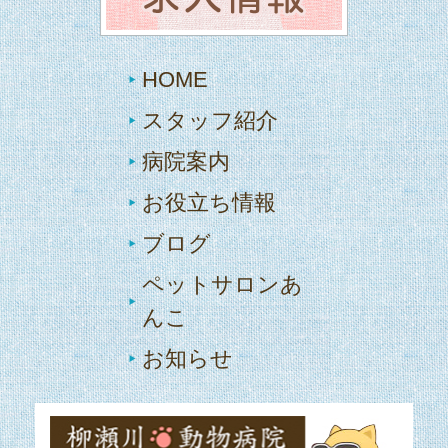
HOME
スタッフ紹介
病院案内
お役立ち情報
ブログ
ペットサロンあ
んこ
お知らせ