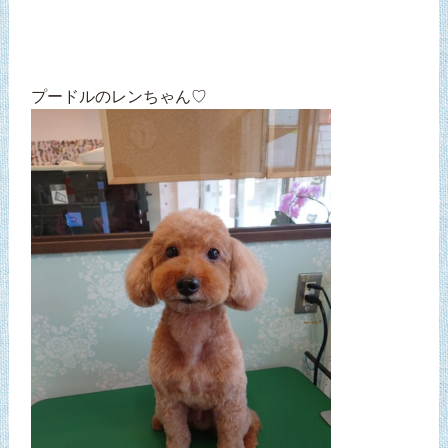
プードルのレンちゃん♡