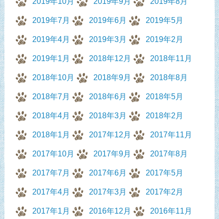
2019年10月
2019年9月
2019年8月
2019年7月
2019年6月
2019年5月
2019年4月
2019年3月
2019年2月
2019年1月
2018年12月
2018年11月
2018年10月
2018年9月
2018年8月
2018年7月
2018年6月
2018年5月
2018年4月
2018年3月
2018年2月
2018年1月
2017年12月
2017年11月
2017年10月
2017年9月
2017年8月
2017年7月
2017年6月
2017年5月
2017年4月
2017年3月
2017年2月
2017年1月
2016年12月
2016年11月