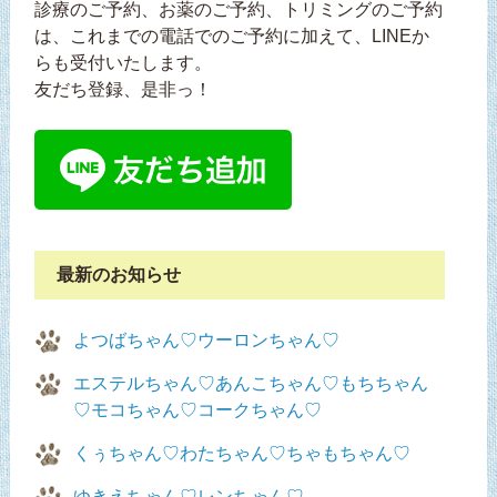
診療のご予約、お薬のご予約、トリミングのご予約
は、これまでの電話でのご予約に加えて、LINEか
らも受付いたします。
友だち登録、是非っ！
最新のお知らせ
よつばちゃん♡ウーロンちゃん♡
エステルちゃん♡あんこちゃん♡もちちゃん
♡モコちゃん♡コークちゃん♡
くぅちゃん♡わたちゃん♡ちゃもちゃん♡
ゆきえちゃん♡レンちゃん♡