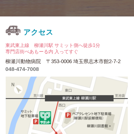
アクセス
東武東上線 柳瀬川駅 サミット側へ徒歩1分
専門店街ぺあもーる内 入ってすぐ
柳瀬川動物病院 〒353-0006 埼玉県志木市館2-7-2
048-474-7008