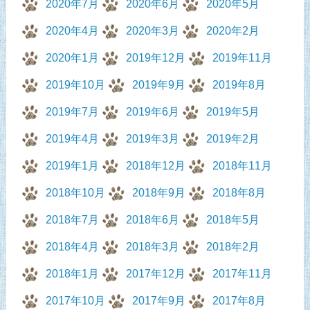
2020年7月
2020年6月
2020年5月
2020年4月
2020年3月
2020年2月
2020年1月
2019年12月
2019年11月
2019年10月
2019年9月
2019年8月
2019年7月
2019年6月
2019年5月
2019年4月
2019年3月
2019年2月
2019年1月
2018年12月
2018年11月
2018年10月
2018年9月
2018年8月
2018年7月
2018年6月
2018年5月
2018年4月
2018年3月
2018年2月
2018年1月
2017年12月
2017年11月
2017年10月
2017年9月
2017年8月