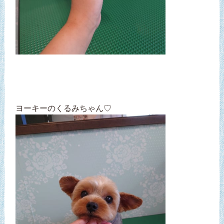
ヨーキーのくるみちゃん♡