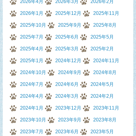
2026年4月
2026年3月
2026年2月
2026年1月
2025年12月
2025年11月
2025年10月
2025年9月
2025年8月
2025年7月
2025年6月
2025年5月
2025年4月
2025年3月
2025年2月
2025年1月
2024年12月
2024年11月
2024年10月
2024年9月
2024年8月
2024年7月
2024年6月
2024年5月
2024年4月
2024年3月
2024年2月
2024年1月
2023年12月
2023年11月
2023年10月
2023年9月
2023年8月
2023年7月
2023年6月
2023年5月