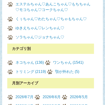
エステルちゃん♡あんこちゃん♡もちちゃん
♡モコちゃん♡コークちゃん♡
くぅちゃん♡わたちゃん♡ちゃもちゃん♡
ゆきえちゃん♡レンちゃん♡
ソラちゃん♡ジョナちゃん♡
カテゴリ別
ネコちゃん (136)
ワンちゃん (1541)
トリミング (2119)
顎が外れた (5)
月別アーカイブ
2026年7月
2026年6月
2026年5月