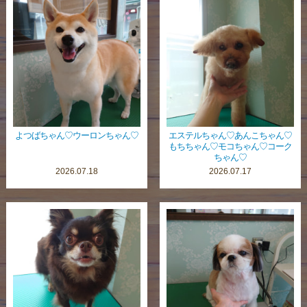
よつばちゃん♡ウーロンちゃん♡
エステルちゃん♡あんこちゃん♡
もちちゃん♡モコちゃん♡コーク
ちゃん♡
2026.07.18
2026.07.17