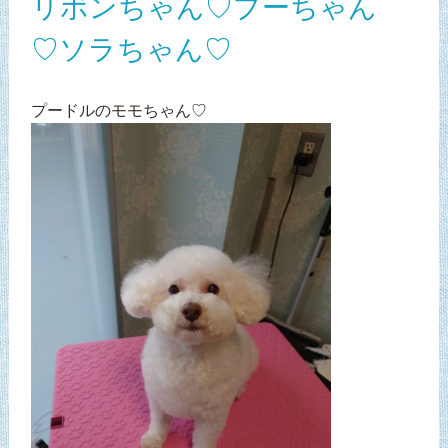
リボンちゃん♡プーちゃん
♡ソラちゃん♡
プードルのモモちゃん♡