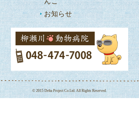
んこ
お知らせ
© 2015 Delta Project Co.Ltd. All Rights Reserved.