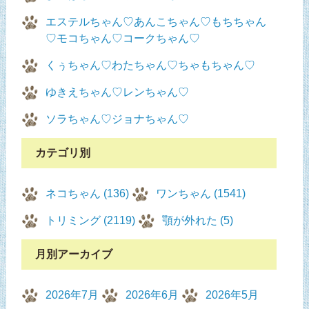
エステルちゃん♡あんこちゃん♡もちちゃん
♡モコちゃん♡コークちゃん♡
くぅちゃん♡わたちゃん♡ちゃもちゃん♡
ゆきえちゃん♡レンちゃん♡
ソラちゃん♡ジョナちゃん♡
カテゴリ別
ネコちゃん (136)
ワンちゃん (1541)
トリミング (2119)
顎が外れた (5)
月別アーカイブ
2026年7月
2026年6月
2026年5月