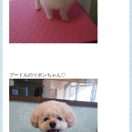
プードルのリボンちゃん♡