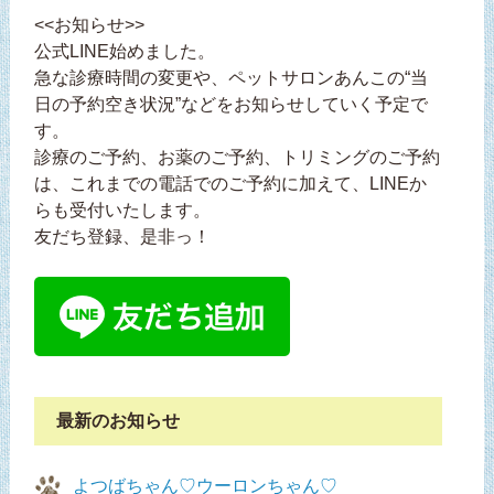
<<お知らせ>>
公式LINE始めました。
急な診療時間の変更や、ペットサロンあんこの“当
日の予約空き状況”などをお知らせしていく予定で
す。
診療のご予約、お薬のご予約、トリミングのご予約
は、これまでの電話でのご予約に加えて、LINEか
らも受付いたします。
友だち登録、是非っ！
最新のお知らせ
よつばちゃん♡ウーロンちゃん♡