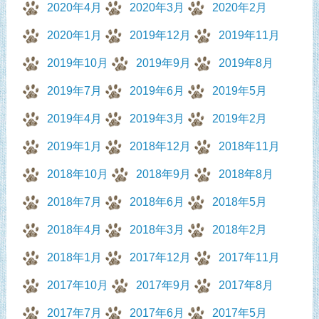
2020年4月
2020年3月
2020年2月
2020年1月
2019年12月
2019年11月
2019年10月
2019年9月
2019年8月
2019年7月
2019年6月
2019年5月
2019年4月
2019年3月
2019年2月
2019年1月
2018年12月
2018年11月
2018年10月
2018年9月
2018年8月
2018年7月
2018年6月
2018年5月
2018年4月
2018年3月
2018年2月
2018年1月
2017年12月
2017年11月
2017年10月
2017年9月
2017年8月
2017年7月
2017年6月
2017年5月