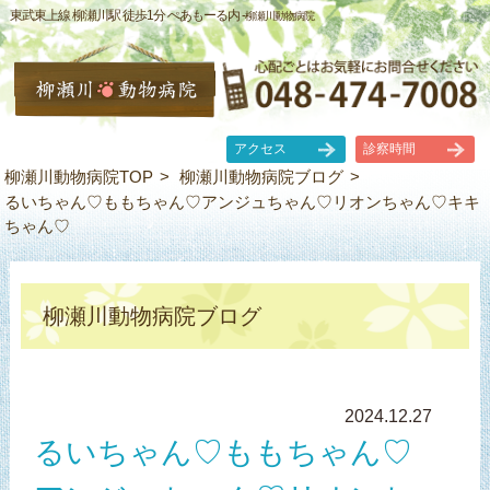
東武東上線 柳瀬川駅 徒歩1分 ぺあもーる内 -
柳瀬川動物病院
アクセス
診察時間
柳瀬川動物病院TOP
柳瀬川動物病院ブログ
るいちゃん♡ももちゃん♡アンジュちゃん♡リオンちゃん♡キキ
ちゃん♡
柳瀬川動物病院ブログ
2024.12.27
るいちゃん♡ももちゃん♡