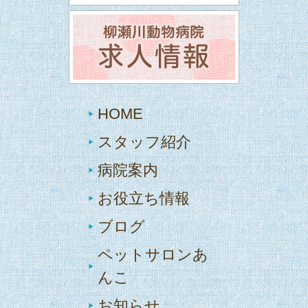
HOME
スタッフ紹介
病院案内
お役立ち情報
ブログ
ペットサロンあ
んこ
お知らせ