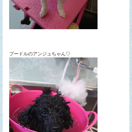
プードルのアンジュちゃん♡