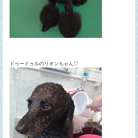
ドゥードゥルのリオンちゃん♡