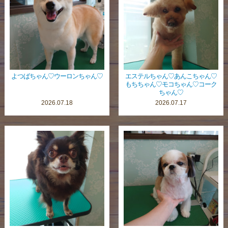
よつばちゃん♡ウーロンちゃん♡
エステルちゃん♡あんこちゃん♡
もちちゃん♡モコちゃん♡コーク
ちゃん♡
2026.07.18
2026.07.17