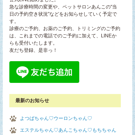
急な診療時間の変更や、ペットサロンあんこの“当
日の予約空き状況”などをお知らせしていく予定で
す。
診療のご予約、お薬のご予約、トリミングのご予約
は、これまでの電話でのご予約に加えて、LINEか
らも受付いたします。
友だち登録、是非っ！
最新のお知らせ
よつばちゃん♡ウーロンちゃん♡
エステルちゃん♡あんこちゃん♡もちちゃん