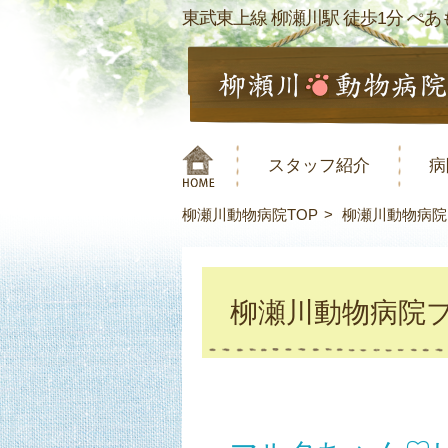
東武東上線 柳瀬川駅 徒歩1分 ぺあも
スタッフ紹介
病
柳瀬川動物病院TOP
柳瀬川動物病院
柳瀬川動物病院