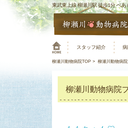
東武東上線 柳瀬川駅 徒歩1分 ぺあも
スタッフ紹介
病
柳瀬川動物病院TOP
柳瀬川動物病院
柳瀬川動物病院