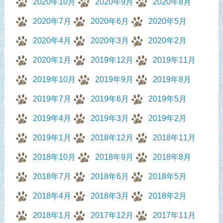
2020年10月
2020年9月
2020年8月
2020年7月
2020年6月
2020年5月
2020年4月
2020年3月
2020年2月
2020年1月
2019年12月
2019年11月
2019年10月
2019年9月
2019年8月
2019年7月
2019年6月
2019年5月
2019年4月
2019年3月
2019年2月
2019年1月
2018年12月
2018年11月
2018年10月
2018年9月
2018年8月
2018年7月
2018年6月
2018年5月
2018年4月
2018年3月
2018年2月
2018年1月
2017年12月
2017年11月