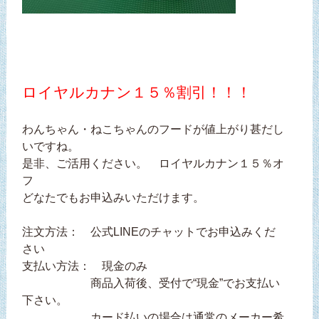
ロイヤルカナン１５％割引！！！
わんちゃん・ねこちゃんのフードが値上がり甚だし
いですね。
是非、ご活用ください。 ロイヤルカナン１５％オ
フ
どなたでもお申込みいただけます。
注文方法： 公式LINEのチャットでお申込みくだ
さい
支払い方法： 現金のみ
商品入荷後、受付で“現金”でお支払い
下さい。
カード払いの場合は通常のメーカー希