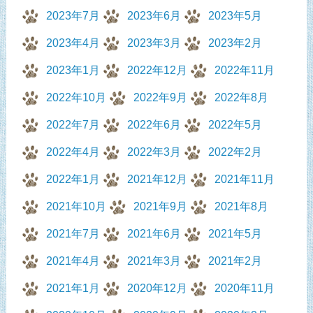
2023年7月
2023年6月
2023年5月
2023年4月
2023年3月
2023年2月
2023年1月
2022年12月
2022年11月
2022年10月
2022年9月
2022年8月
2022年7月
2022年6月
2022年5月
2022年4月
2022年3月
2022年2月
2022年1月
2021年12月
2021年11月
2021年10月
2021年9月
2021年8月
2021年7月
2021年6月
2021年5月
2021年4月
2021年3月
2021年2月
2021年1月
2020年12月
2020年11月