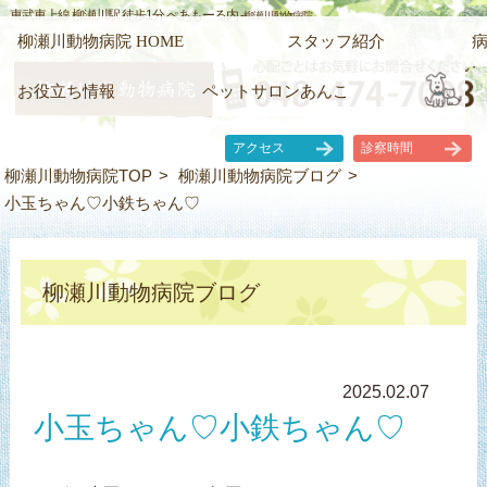
東武東上線 柳瀬川駅 徒歩1分 ぺあもーる内 -
柳瀬川動物病院
柳瀬川動物病院 HOME
スタッフ紹介
お役立ち情報
ペットサロンあんこ
アクセス
診察時間
柳瀬川動物病院TOP
柳瀬川動物病院ブログ
小玉ちゃん♡小鉄ちゃん♡
柳瀬川動物病院ブログ
2025.02.07
小玉ちゃん♡小鉄ちゃん♡