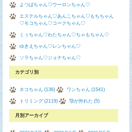
よつばちゃん♡ウーロンちゃん♡
エステルちゃん♡あんこちゃん♡もちちゃん
♡モコちゃん♡コークちゃん♡
くぅちゃん♡わたちゃん♡ちゃもちゃん♡
ゆきえちゃん♡レンちゃん♡
ソラちゃん♡ジョナちゃん♡
カテゴリ別
ネコちゃん (136)
ワンちゃん (1541)
トリミング (2119)
顎が外れた (5)
月別アーカイブ