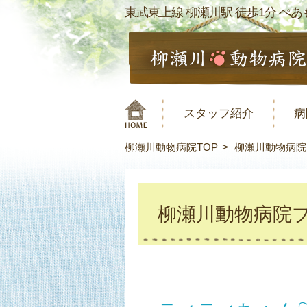
東武東上線 柳瀬川駅 徒歩1分 ぺあも
スタッフ紹介
病
柳瀬川動物病院TOP
柳瀬川動物病院
柳瀬川動物病院