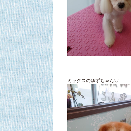
ミックスのゆずちゃん♡