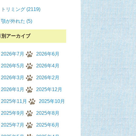
トリミング (2119)
顎が外れた (5)
月別アーカイブ
2026年7月
2026年6月
2026年5月
2026年4月
2026年3月
2026年2月
2026年1月
2025年12月
2025年11月
2025年10月
2025年9月
2025年8月
2025年7月
2025年6月