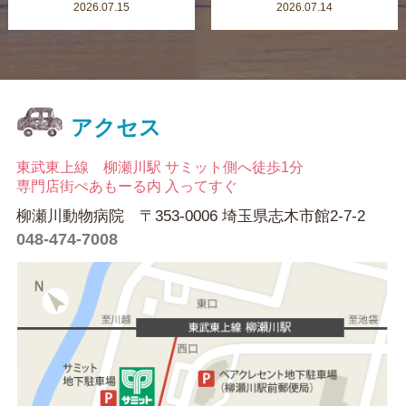
2026.07.15
2026.07.14
アクセス
東武東上線 柳瀬川駅 サミット側へ徒歩1分
専門店街ぺあもーる内 入ってすぐ
柳瀬川動物病院 〒353-0006 埼玉県志木市館2-7-2
048-474-7008