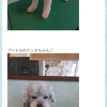
プードルのドンタちゃん♡