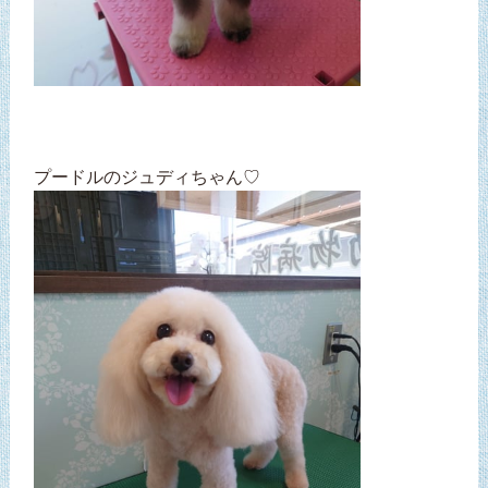
プードルのジュディちゃん♡