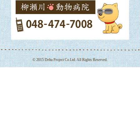
© 2015 Delta Project Co.Ltd. All Rights Reserved.