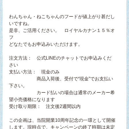
わんちゃん・ねこちゃんのフードが値上がり甚だし
いですね。
是非、ご活用ください。 ロイヤルカナン１５％オ
フ
どなたでもお申込みいただけます。
注文方法： 公式LINEのチャットでお申込みくだ
さい
支払い方法： 現金のみ
商品入荷後、受付で“現金”でお支払い
下さい。
カード払いの場合は通常のメーカー希
望小売価格になります
受け取り期限： 注文後2週間以内
この企画は、当院開業10周年記念の一環として開催
します。現時点で、キャンペーンの終了時期は未定