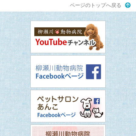
ページのトップへ戻る