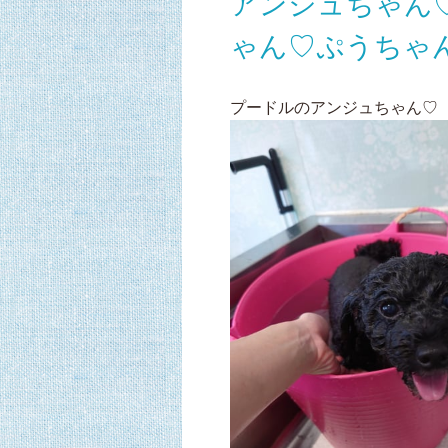
アンジュちゃん
ゃん♡ぷうちゃ
プードルのアンジュちゃん♡