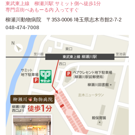
東武東上線 柳瀬川駅 サミット側へ徒歩1分
専門店街ぺあもーる内 入ってすぐ
柳瀬川動物病院 〒353-0006 埼玉県志木市館2-7-2
048-474-7008